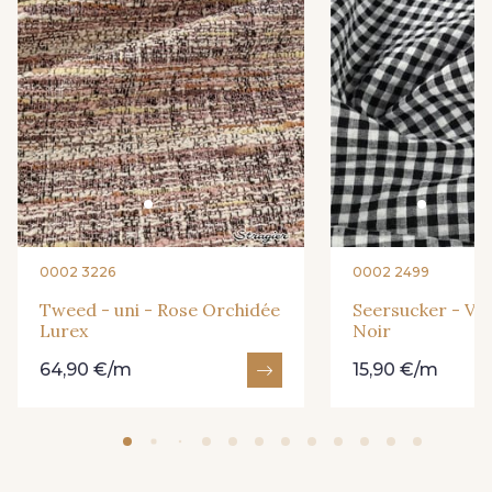
0002 3226
0002 2499
Tweed - uni - Rose Orchidée
Seersucker - Vi
Lurex
Noir
64,90 €/m
15,90 €/m