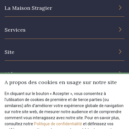
La Maison Stragier
L’entreprise
Services
Engagement durable et certificats
Conditions générales de vente
Nous contacter
Site
Paramétrage des cookies
Services aux professionnels
Magasins
Chéques cadeaux
Aide
Prix réduits
A propos des cookies en usage sur notre site
Magazine
Livraison : France, Belgique, International
En cliquant sur le bouton « Accepter », vous consentez à
Menu
l'utilisation de cookies de première et de tierce parties (ou
Retours & réclamations
similaires) afin d'améliorer votre expérience globale de navigation
sur notre site web, de mesurer notre audience et de comprendre
FAQ - Questions fréquentes
Tous nos tissus
comment vous interagissez avec notre site. Pour en savoir plus,
FR
EN
Modes de paiements
Magazine
consultez notre
Politique de confidentialité
et définissez vos