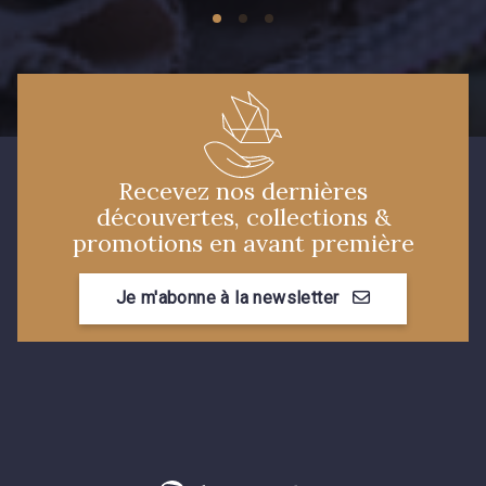
9 mm
9 mm
9 mm
9 mm
10 mm
10 mm
Recevez nos dernières
découvertes, collections &
11 mm
11 mm
promotions en avant première
Je m'abonne à la newsletter
13 mm
13 mm
13 mm
17 mm