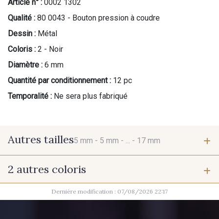
Article n° :
0002 1302
Qualité :
80 0043 - Bouton pression à coudre
Dessin :
Métal
Coloris :
2 - Noir
Diamètre :
6 mm
Quantité par conditionnement :
12 pc
Temporalité :
Ne sera plus fabriqué
Autres tailles
5 mm -
5 mm -
... -
17 mm
2 autres coloris
5 mm
5 mm
Dernière modification : 07/08/2026 22:17
1 - Argenté
1 - Argenté
5 mm
7 mm