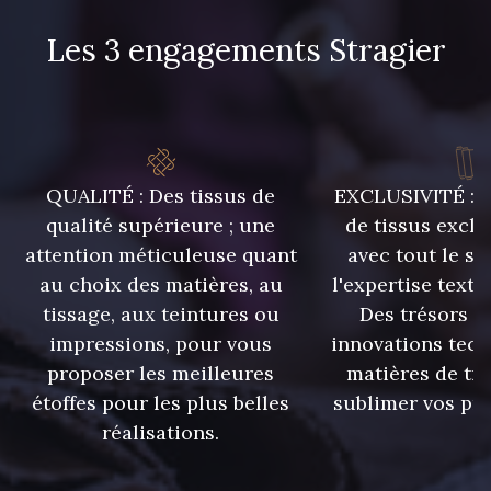
Les 3 engagements Stragier
7 mm
7 mm
7 mm
7 mm
QUALITÉ : Des tissus de
EXCLUSIVITÉ : U
7 mm
7 mm
qualité supérieure ; une
de tissus exclu
attention méticuleuse quant
avec tout le sa
7 mm
9 mm
au choix des matières, au
l'expertise texti
tissage, aux teintures ou
Des trésors te
impressions, pour vous
innovations tech
9 mm
9 mm
proposer les meilleures
matières de tr
étoffes pour les plus belles
sublimer vos pro
9 mm
9 mm
réalisations.