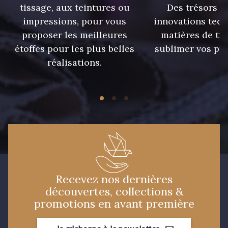
tissage, aux teintures ou
Des trésors te
impressions, pour vous
innovations tech
7 mm
7 mm
proposer les meilleures
matières de tr
étoffes pour les plus belles
sublimer vos pro
7 mm
7 mm
réalisations.
7 mm
7 mm
10 mm
10 mm
11 mm
11 mm
Recevez nos dernières
découvertes, collections &
13 mm
13 mm
promotions en avant première