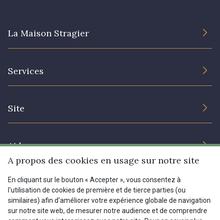
La Maison Stragier
L’entreprise
Services
Engagement durable et certificats
Conditions générales de vente
Nous contacter
Site
Paramétrage des cookies
Services aux professionnels
Magasins
Chéques cadeaux
Aide
Prix réduits
A propos des cookies en usage sur notre site
Magazine
Livraison : France, Belgique, International
En cliquant sur le bouton « Accepter », vous consentez à
Menu
l'utilisation de cookies de première et de tierce parties (ou
Retours & réclamations
similaires) afin d'améliorer votre expérience globale de navigation
sur notre site web, de mesurer notre audience et de comprendre
FAQ - Questions fréquentes
Tous nos tissus