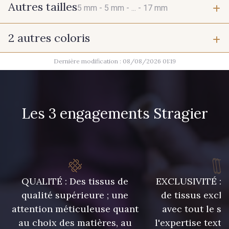
Autres tailles
5 mm -
5 mm -
... -
17 mm
2 autres coloris
5 mm
5 mm
Dernière modification : 08/08/2026 01:19
1 - Argenté
1 - Argenté
5 mm
6 mm
Les 3 engagements Stragier
6 mm
6 mm
6 mm
6 mm
QUALITÉ : Des tissus de
EXCLUSIVITÉ : U
6 mm
6 mm
qualité supérieure ; une
de tissus exclu
attention méticuleuse quant
avec tout le sa
7 mm
7 mm
au choix des matières, au
l'expertise texti