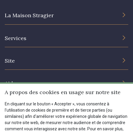
La Maison Stragier
L’entreprise
Services
Engagement durable et certificats
Conditions générales de vente
Nous contacter
Site
Paramétrage des cookies
Services aux professionnels
Magasins
Chéques cadeaux
Aide
Prix réduits
A propos des cookies en usage sur notre site
Magazine
Livraison : France, Belgique, International
En cliquant sur le bouton « Accepter », vous consentez à
Menu
l'utilisation de cookies de première et de tierce parties (ou
Retours & réclamations
similaires) afin d'améliorer votre expérience globale de navigation
sur notre site web, de mesurer notre audience et de comprendre
FAQ - Questions fréquentes
Tous nos tissus
comment vous interagissez avec notre site. Pour en savoir plus,
FR
EN