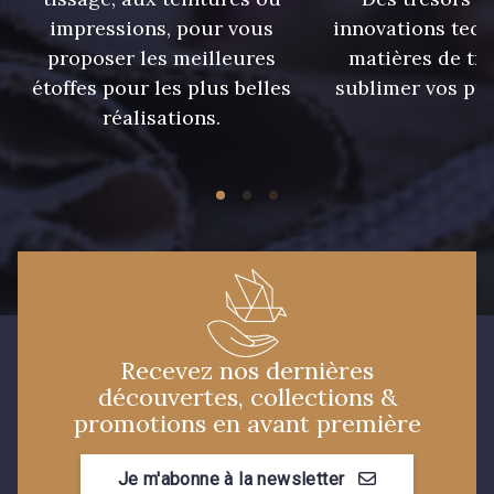
5968 - Vert bouteille
impressions, pour vous
innovations tech
proposer les meilleures
matières de tr
étoffes pour les plus belles
sublimer vos pro
5761 - Saule
réalisations.
5727 - Vert du soir
5969 - Vert très foncé
7912 - Bleu caban
7922 - Marine clair
3912 - Bourgogne
Recevez nos dernières
découvertes, collections &
4935 - Myrtille
promotions en avant première
3890 - Rouge Tomate
Je m'abonne à la newsletter