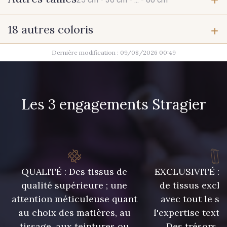
18 autres coloris
25 cm
30 cm
Dernière modification : 09/08/2026 00:49
9390 - Gris Mercure
9685 - Graphite
35 cm
45 cm
2710 - Ivoire
Les 3 engagements Stragier
75 cm
80 cm
9654 - Gris Manchot
8383 - Beige
8896 - Brownie
QUALITÉ : Des tissus de
EXCLUSIVITÉ : U
8863 - Ecureuil
qualité supérieure ; une
de tissus exclu
8989 - Chocolat
attention méticuleuse quant
avec tout le sa
au choix des matières, au
l'expertise texti
tissage, aux teintures ou
Des trésors te
1455 - Or Clair