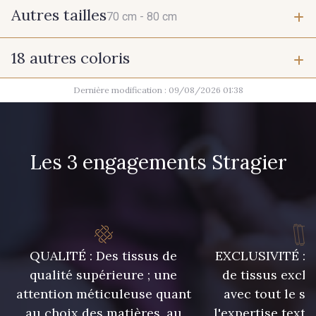
Autres tailles
70 cm -
80 cm
18 autres coloris
70 cm
80 cm
Dernière modification : 09/08/2026 01:38
9700 - Noir
9390 - Gris Mercure
9685 - Graphite
Les 3 engagements Stragier
9654 - Gris Manchot
2710 - Ivoire
8383 - Beige
QUALITÉ : Des tissus de
EXCLUSIVITÉ : U
8896 - Brownie
8863 - Ecureuil
qualité supérieure ; une
de tissus exclu
attention méticuleuse quant
avec tout le sa
au choix des matières, au
l'expertise texti
1455 - Or Clair