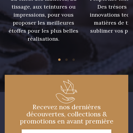
tissage, aux teintures ou
Des trésors te
8989 - Chocolat
impressions, pour vous
innovations tech
proposer les meilleures
matières de tr
5761 - Saule
étoffes pour les plus belles
sublimer vos pro
5968 - Vert bouteille
réalisations.
5727 - Vert du soir
7912 - Bleu caban
7922 - Marine clair
3912 - Bourgogne
Recevez nos dernières
4935 - Myrtille
découvertes, collections &
3890 - Rouge Tomate
promotions en avant première