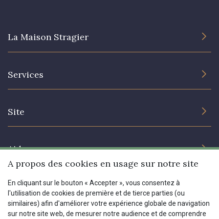
La Maison Stragier
L’entreprise
Services
Engagement durable et certificats
Conditions générales de vente
Nous contacter
Site
Paramétrage des cookies
Services aux professionnels
Magasins
Chéques cadeaux
Aide
Prix réduits
A propos des cookies en usage sur notre site
Magazine
Livraison : France, Belgique, International
En cliquant sur le bouton « Accepter », vous consentez à
Menu
l'utilisation de cookies de première et de tierce parties (ou
Retours & réclamations
similaires) afin d'améliorer votre expérience globale de navigation
sur notre site web, de mesurer notre audience et de comprendre
FAQ - Questions fréquentes
Tous nos tissus