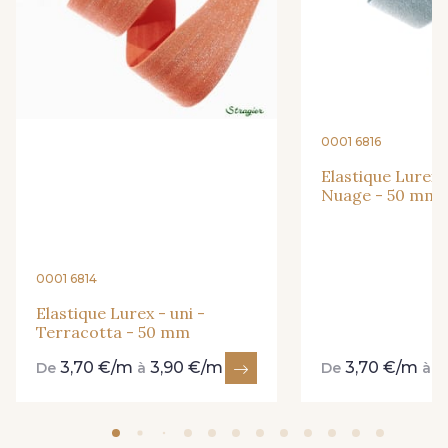
38 - Multicolore
0001 6816
Elastique Lurex -
Nuage - 50 mm
0001 6814
Elastique Lurex - uni -
Terracotta - 50 mm
3,70 €/m
3,90 €/m
3,70 €/m
3
De
à
De
à