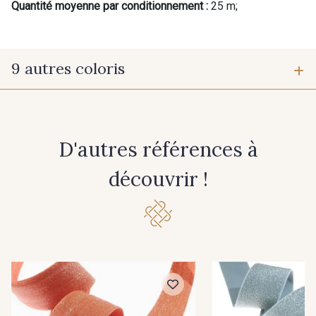
Quantité moyenne par conditionnement :
25 m;
9 autres coloris
10 - Blanc
37 - Cuivré
D'autres références à
60 - Noir
découvrir !
32 - Rose Zephyr-Argent
30 - Turquoise
31 - Bleu Roi
34 - Vert Emeraude
35 - Argent