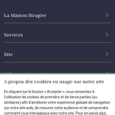
La Maison Stragier
L’entreprise
Services
Engagement durable et certificats
Conditions générales de vente
Nous contacter
Site
Paramétrage des cookies
Services aux professionnels
Magasins
Chéques cadeaux
Aide
Prix réduits
A propos des cookies en usage sur notre site
Magazine
Livraison : France, Belgique, International
En cliquant sur le bouton « Accepter », vous consentez à
Menu
l'utilisation de cookies de première et de tierce parties (ou
Retours & réclamations
similaires) afin d'améliorer votre expérience globale de navigation
sur notre site web, de mesurer notre audience et de comprendre
FAQ - Questions fréquentes
Tous nos tissus
comment vous interagissez avec notre site. Pour en savoir plus,
FR
EN