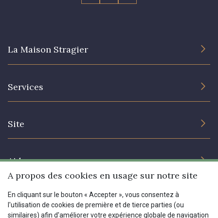
La Maison Stragier
L’entreprise
Services
Engagement durable et certificats
Conditions générales de vente
Nous contacter
Site
Paramétrage des cookies
Services aux professionnels
Magasins
Chéques cadeaux
Aide
Prix réduits
A propos des cookies en usage sur notre site
Magazine
Livraison : France, Belgique, International
En cliquant sur le bouton « Accepter », vous consentez à
Menu
l'utilisation de cookies de première et de tierce parties (ou
Retours & réclamations
similaires) afin d'améliorer votre expérience globale de navigation