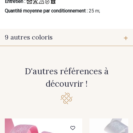
Entretien :
Quantité moyenne par conditionnement :
25 m;
9 autres coloris
10 - Blanc
32 - Rose Zephyr-Argent
D'autres références à
60 - Noir
30 - Turquoise
découvrir !
31 - Bleu Roi
34 - Vert Emeraude
35 - Argent
36 - Or