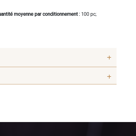
antité moyenne par conditionnement :
100 pc;
Sauterne
8989 - Chocolat
t bouteille
7935 - Marine denim