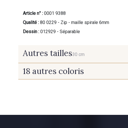
Article n° :
0001 9388
Qualité :
80 0229 - Zip - maille spirale 6mm
Dessin :
012929 - Séparable
Autres tailles
30 cm
18 autres coloris
30 cm
9700 - Noir
9685 - Graphite
8896 - Brownie
1279 - Jaune Soleil