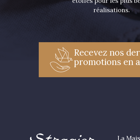
étoffes pour les plus be
réalisations.
Recevez nos der
promotions en 
La Mais