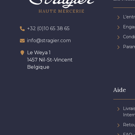
HAUTE MERCERIE
L’ent
Engag
+32 (0)10 65 38 65
Condi
info@stragier.com
Param
Le Weya 1
1457 Nil-St-Vincent
Belgique
Aide
Livrai
Inter
Retou
FAQ -