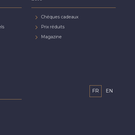
Chéques cadeaux
ls
Prix réduits
Magazine
FR
EN