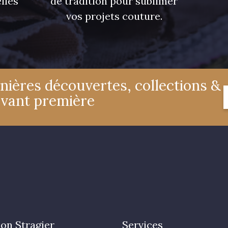
lles
de tradition pour sublimer
vos projets couture.
nières découvertes, collections &
avant première
on Stragier
Services