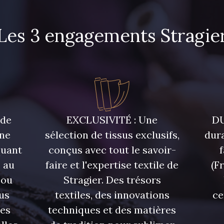
Les 3 engagements Stragie
3912 - Bourgogne
3961 - Rouge Peony
3855 - Ro
 de
EXCLUSIVITÉ : Une
DU
une
sélection de tissus exclusifs,
dura
quant
conçus avec tout le savoir-
 au
faire et l'expertise textile de
(F
 ou
Stragier. Des trésors
us
textiles, des innovations
ce
res
techniques et des matières