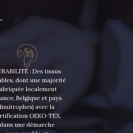
foncé
r
uge Carmin
3982 - Rouge Grenat
RABILITÉ : Des tissus
bles, dont une majorité
fabriquée localement
rance, Belgique et pays
limitrophes) avec la
rtification OEKO-TEX,
dans une démarche