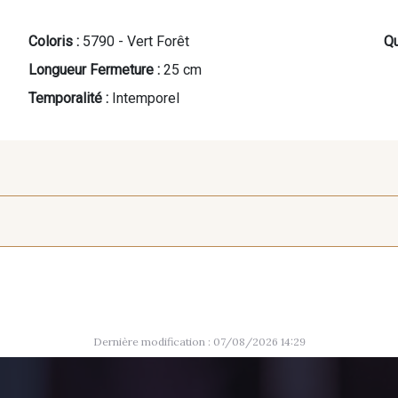
Coloris :
5790 - Vert Forêt
Qu
Longueur Fermeture :
25 cm
Temporalité :
Intemporel
1712 - Blanc
8163 - Crème
8324 - 
Dernière modification : 07/08/2026 14:29
10036 - Crème de banane
5198 - Vert Golf
5968 - Ver