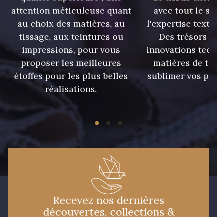
attention méticuleuse quant
avec tout le sa
1279 - Jaune Soleil
10036 - Crème de banane
au choix des matières, au
l'expertise texti
tissage, aux teintures ou
Des trésors te
impressions, pour vous
innovations tech
5790 - Vert Forêt
5198 - Vert Golf
proposer les meilleures
matières de tr
étoffes pour les plus belles
sublimer vos pro
réalisations.
5968 - Vert bouteille
7935 - Marine denim foncé
6995 - Turquoise
7584 - Bleu Couronne
3912 - Bourgogne
3961 - Rouge Peony
Recevez nos dernières
découvertes, collections &