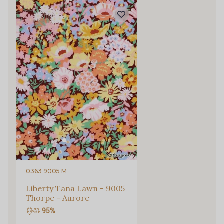
63 - Vert Canard
54 - Blanc
56 - Vert d'eau
58 - Rose grisé clair
208 - Cayenne
76 - Terre de Sienne
210 - Champagne
211 - Beige
212 - Taupe
213 - Bleu Ciel
0363 9005 M
Liberty Tana Lawn - 9005
Thorpe - Aurore
95%