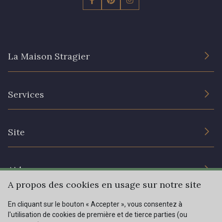
La Maison Stragier
L’entreprise
Services
Engagement durable et certificats
Conditions générales de vente
Nous contacter
Site
Paramétrage des cookies
Services aux professionnels
Magasins
Chéques cadeaux
Aide
Prix réduits
A propos des cookies en usage sur notre site
Magazine
Livraison : France, Belgique, International
En cliquant sur le bouton « Accepter », vous consentez à
Menu
l'utilisation de cookies de première et de tierce parties (ou
Retours & réclamations