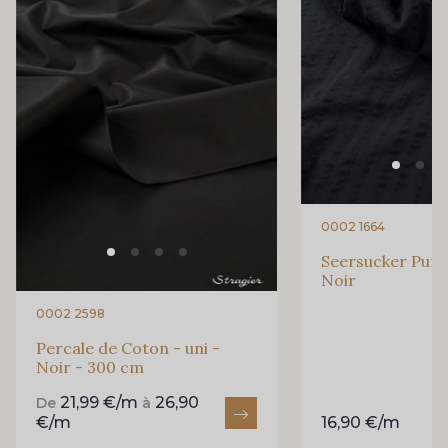
0002 1664
Seersucker Pur C
Noir
0002 2598
Percale de Coton - uni -
Noir - 300 cm
21,99 €/m
26,90
De
à
€/m
16,90 €/m