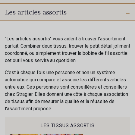
Les articles assortis
215 - Ocre orange
214 - Bleu Grisé
83 - Jeans
206 - Rose Zéphyr
"Les articles assortis" vous aident à trouver l'assortiment
parfait. Combiner deux tissus, trouver le petit détail joliment
coordonné, ou simplement trouver la bobine de fil assortie:
57 - Rose ultra clair
204 - Rose Corail
cet outil vous servira au quotidien.
Cadeau : 10% offerts sur votre
C'est à chaque fois une personne et non un système
commande !
201 - Moutarde
51 - Jaune Safran
automatisé qui compare et associe les différents articles
entre eux. Ces personnes sont conseillères et conseillers
Pour vous, couture rime avec détente ?
chez Stragier. Elles donnent une côte à chaque association
Vous aimez les beaux tissus ?
203 - Rouge Rubis
202 - Marine
de tissus afin de mesurer la qualité et la réussite de
Recevez chaque semaine un clin d’œil rempli de
l'assortiment proposé.
nouveautés, d’inspirations et de promotions.
205 - Orchidée
81 - Rouille
Je m'abonne à la newsletter
LES TISSUS ASSORTIS