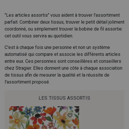
206 - Rose Zéphyr
57 - Rose ultra clair
"Les articles assortis" vous aident à trouver l'assortiment
parfait. Combiner deux tissus, trouver le petit détail joliment
coordonné, ou simplement trouver la bobine de fil assortie:
204 - Rose Corail
56 - Vert d'eau
cet outil vous servira au quotidien.
C'est à chaque fois une personne et non un système
58 - Rose grisé clair
76 - Terre de Sienne
automatisé qui compare et associe les différents articles
entre eux. Ces personnes sont conseillères et conseillers
chez Stragier. Elles donnent une côte à chaque association
208 - Cayenne
210 - Champagne
de tissus afin de mesurer la qualité et la réussite de
l'assortiment proposé.
211 - Beige
212 - Taupe
LES TISSUS ASSORTIS
213 - Bleu Ciel
201 - Moutarde