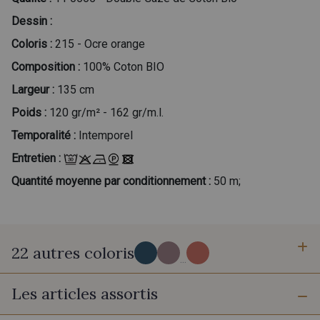
Dessin :
Coloris :
215 - Ocre orange
Composition :
100% Coton BIO
Largeur :
135 cm
Poids :
120 gr/m² - 162 gr/m.l.
Temporalité :
Intemporel
Entretien :
Quantité moyenne par conditionnement :
50 m;
22 autres coloris
...
Les articles assortis
214 - Bleu Grisé
83 - Jeans