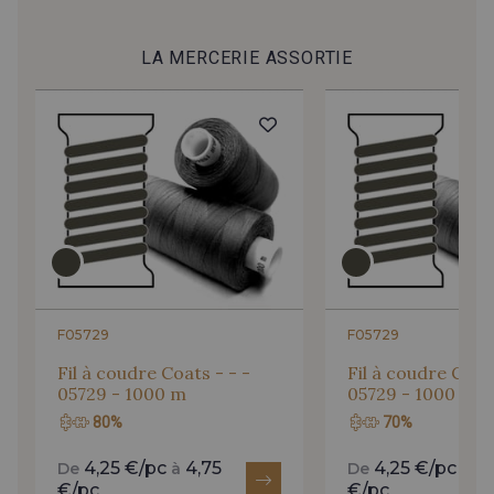
LA MERCERIE ASSORTIE
F05729
F05729
Fil à coudre Coats - - -
Fil à coudre Coats
05729 - 1000 m
05729 - 1000 m
80%
70%
4,25 €/pc
4,75
4,25 €/pc
4,
De
à
De
à
€/pc
€/pc