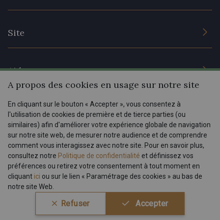
Engagement durable et certificats
Conditions générales de vente
Nous contacter
Site
Paramétrage des cookies
Services aux professionnels
Magasins
Chéques cadeaux
Aide
Prix réduits
A propos des cookies en usage sur notre site
Magazine
Livraison : France, Belgique, International
En cliquant sur le bouton « Accepter », vous consentez à
Menu
l'utilisation de cookies de première et de tierce parties (ou
Retours & réclamations
similaires) afin d'améliorer votre expérience globale de navigation
sur notre site web, de mesurer notre audience et de comprendre
FAQ - Questions fréquentes
Tous nos tissus
comment vous interagissez avec notre site. Pour en savoir plus,
FR
EN
Modes de paiements
Magazine
consultez notre
Politique de confidentialité
et définissez vos
préférences ou retirez votre consentement à tout moment en
cliquant
ici
ou sur le lien « Paramétrage des cookies » au bas de
notre site Web.
Conditions générales de vente
Politique de confidentialité
Refuser
Accepter
Paramétrage des cookies
A & C Stragier s.r.l.
BE 0772 618 163