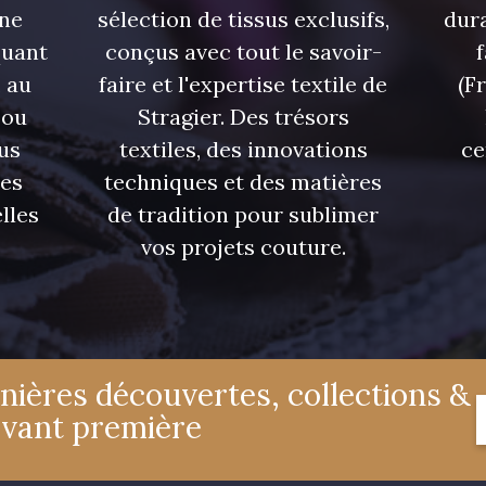
une
sélection de tissus exclusifs,
dura
quant
conçus avec tout le savoir-
 au
faire et l'expertise textile de
(F
85 - Prune
73 - Moutarde
74 - Ver
 ou
Stragier. Des trésors
us
textiles, des innovations
ce
res
techniques et des matières
71 - Lapis
00 - Porcelaine
84 - 
lles
de tradition pour sublimer
vos projets couture.
nières découvertes, collections &
avant première