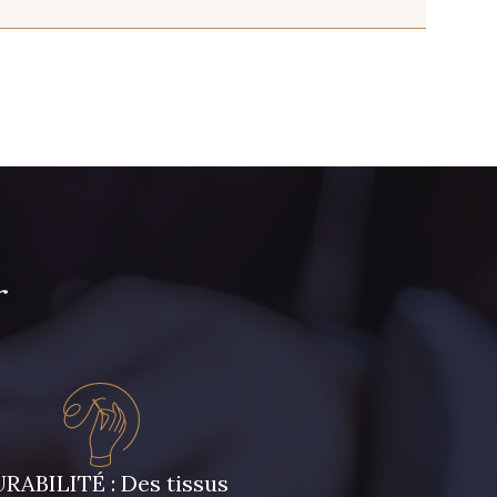
ge taupé
30 - Gris perle chiné
urmaline
45 - Vert glacé
r
Ciel chiné
04 - Bleu Roi
se Perle
03 - Rose Pétale
RABILITÉ : Des tissus
nge Fluo
81 - Saumon