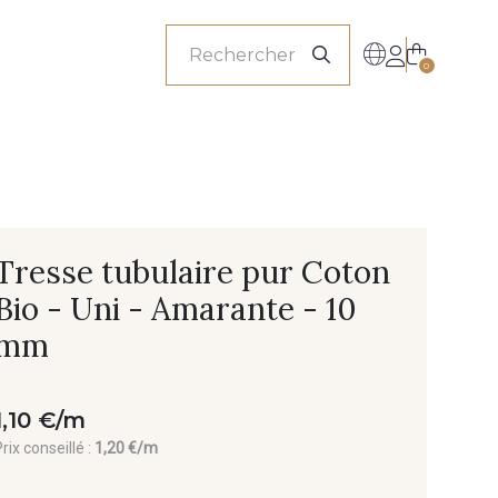
onnels
0
Tresse tubulaire pur Coton
Bio - Uni - Amarante - 10
mm
1,10 €/m
rix conseillé :
1,20 €/m