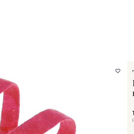
- FAQ
Contact
L'entreprise Stragier
Accès aux professi
P