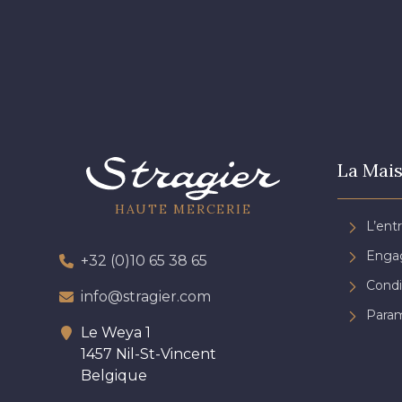
La Mais
HAUTE MERCERIE
L’ent
Engag
+32 (0)10 65 38 65
Condi
info@stragier.com
Param
Le Weya 1
1457 Nil-St-Vincent
Belgique