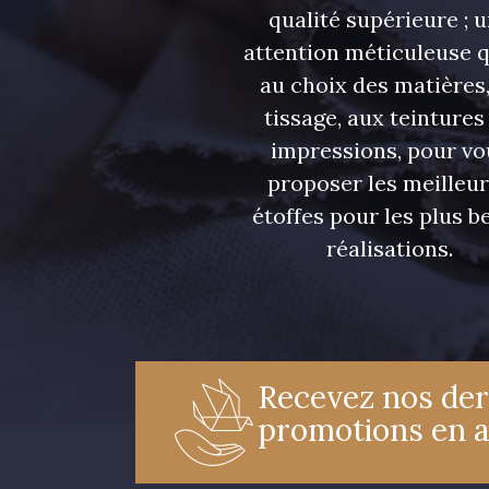
qualité supérieure ; 
attention méticuleuse 
au choix des matières,
82 - Parme
77 - Jaune Citron
tissage, aux teintures
impressions, pour vo
proposer les meilleu
76 - Orange bruni
99 - Noir
étoffes pour les plus be
réalisations.
Recevez nos der
promotions en 