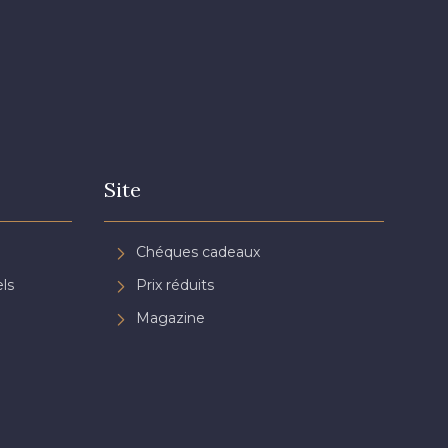
Site
Chéques cadeaux
ls
Prix réduits
Magazine