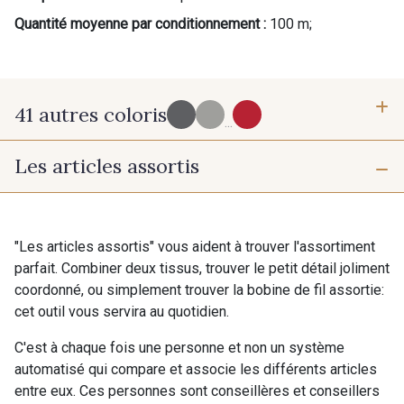
Quantité moyenne par conditionnement :
100 m;
41 autres coloris
Cadeau : 10% offerts sur votre
...
commande !
Les articles assortis
32 - Graphite
31 - Gris chiné
Pour vous, couture rime avec détente ?
Vous aimez les beaux tissus ?
Recevez chaque semaine un clin d’œil rempli de
29 - Lama
19 - Noix
nouveautés, d’inspirations et de promotions.
"Les articles assortis" vous aident à trouver l'assortiment
parfait. Combiner deux tissus, trouver le petit détail joliment
Je m'abonne à la newsletter
coordonné, ou simplement trouver la bobine de fil assortie:
cet outil vous servira au quotidien.
11 - Beige taupé
30 - Gris perle chiné
C'est à chaque fois une personne et non un système
automatisé qui compare et associe les différents articles
entre eux. Ces personnes sont conseillères et conseillers
18 - Bordeaux
38 - Jaune chiné