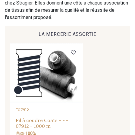
chez Stragier. Elles donnent une côte à chaque association
de tissus afin de mesurer la qualité et la réussite de
l'assortiment proposé.
09 - Jaune
64 - Citron Vert
LA MERCERIE ASSORTIE
13 - Tourmaline
45 - Vert glacé
12 - Vert Canard
16 - Turquoise
33 - Indigo
F07912
21 - Bleu Denim
Fil à coudre Coats - - -
07912 - 1000 m
04 - Bleu Roi
100%