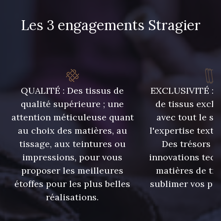
78 - Orange Fluo
Les 3 engagements Stragier
81 - Saumon
82 - Parme
85 - Prune
77 - Jaune Citron
QUALITÉ : Des tissus de
EXCLUSIVITÉ : U
qualité supérieure ; une
de tissus exclu
attention méticuleuse quant
avec tout le sa
au choix des matières, au
l'expertise texti
73 - Moutarde
74 - Vert Fougère
tissage, aux teintures ou
Des trésors te
impressions, pour vous
innovations tech
75 - Rouille
proposer les meilleures
matières de tr
76 - Orange bruni
étoffes pour les plus belles
sublimer vos pro
réalisations.
99 - Noir
71 - Lapis