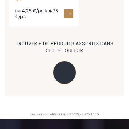
36 - Bleu Ciel chiné
4,25 €/pc
4,75
De
à
€/pc
56 - Violette
57 - Magenta
TROUVER + DE PRODUITS ASSORTIS DANS
CETTE COULEUR
34 - Rose chiné
14 - Rose Perle
03 - Rose Pétale
55 - Rose Phlox
08 - Mangue
39 - Framboise
Dernière modification : 07/08/2026 17:00
63 - Rouge