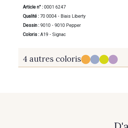
Article n° :
0001 6247
Qualité :
70 0004 - Biais Liberty
Dessin :
9010 - 9010 Pepper
Coloris :
A19 - Signac
4 autres coloris
K - K
R - Blues
D'