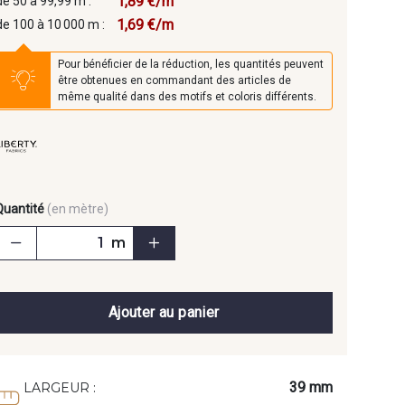
1,89 €/m
de 50 à 99,99 m :
1,69 €/m
de 100 à 10 000 m :
Pour bénéficier de la réduction, les quantités peuvent
être obtenues en commandant des articles de
même qualité dans des motifs et coloris différents.
Quantité
(en mètre)
m
Ajouter au panier
39 mm
LARGEUR :