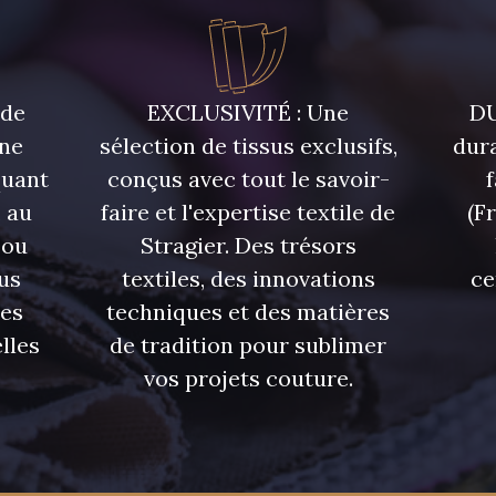
 de
EXCLUSIVITÉ : Une
DU
une
sélection de tissus exclusifs,
dura
quant
conçus avec tout le savoir-
 au
faire et l'expertise textile de
(F
 ou
Stragier. Des trésors
us
textiles, des innovations
ce
res
techniques et des matières
lles
de tradition pour sublimer
vos projets couture.