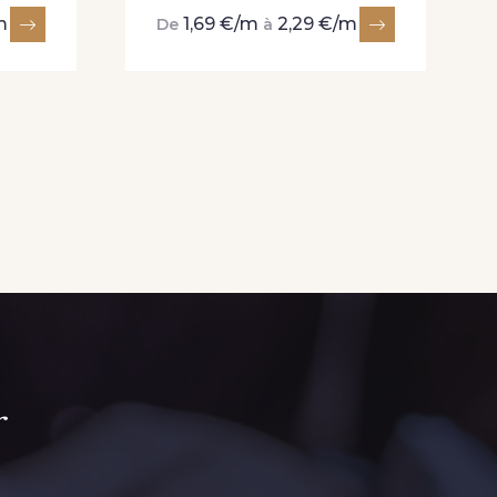
m
1,69 €/m
2,29 €/m
De
à
r