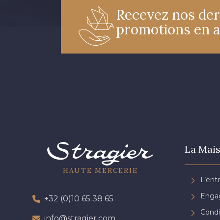
Recevez nos der
promotions en 
La Mais
HAUTE MERCERIE
L’ent
Engag
+32 (0)10 65 38 65
Condi
info@stragier.com