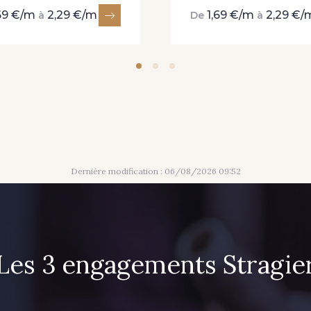
69 €/m
2,29 €/m
1,69 €/m
2,29 €/
à
De
à
Dernière modification : 06/08/2026 09:52
Les 3 engagements Stragie