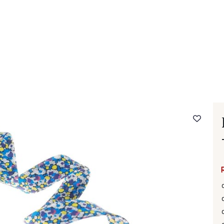
- FAQ
Contact
L'entreprise Stragier
Accès aux professi