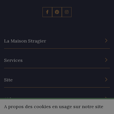
La Maison Stragier
L’entreprise
Services
Engagement durable et certificats
Conditions générales de vente
Nous contacter
Site
Paramétrage des cookies
Services aux professionnels
Magasins
Chéques cadeaux
Aide
Prix réduits
A propos des cookies en usage sur notre site
Magazine