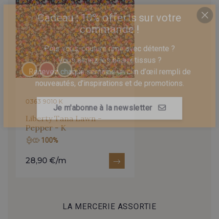
Cadeau : 10% offerts sur votre
commande !
Pour vous, couture rime avec détente ?
Vous aimez les beaux tissus ?
Recevez chaque semaine un clin d’œil rempli de
nouveautés, d’inspirations et de promotions.
0363 9010 K
Liberty Tana Lawn -
Je m'abonne à la newsletter
Pepper - K
100%
28,90 €/m
LA MERCERIE ASSORTIE