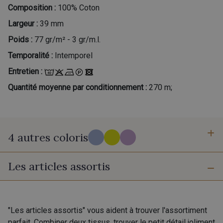
Composition :
100% Coton
Largeur :
39 mm
Poids :
77 gr/m² - 3 gr/m.l.
Temporalité :
Intemporel
Entretien :
Quantité moyenne par conditionnement :
270 m;
4 autres coloris
Les articles assortis
R - Blues
A - A
L - L
A19 - Signac
"Les articles assortis" vous aident à trouver l'assortiment
parfait. Combiner deux tissus, trouver le petit détail joliment