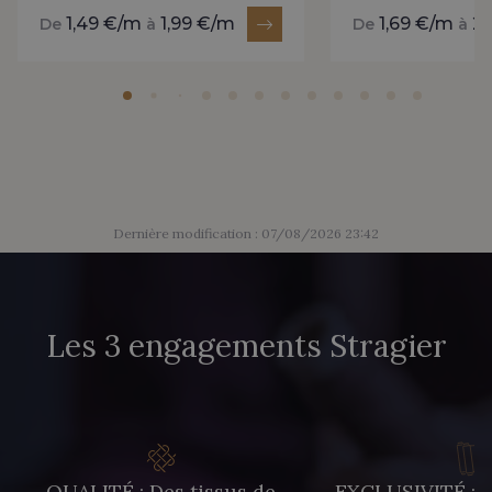
1,49 €/m
1,99 €/m
1,69 €/m
2
De
à
De
à
Dernière modification : 07/08/2026 23:42
Les 3 engagements Stragier
QUALITÉ : Des tissus de
EXCLUSIVITÉ : U