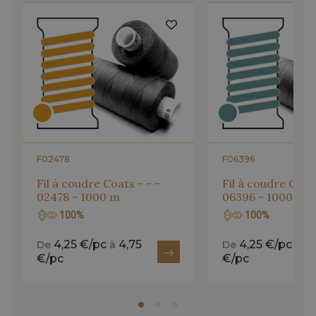
F02478
F06396
Fil à coudre Coats - - -
Fil à coudre Coats
02478 - 1000 m
06396 - 1000 m
100%
100%
4,25 €/pc
4,75
4,25 €/pc
4,
De
à
De
à
€/pc
€/pc