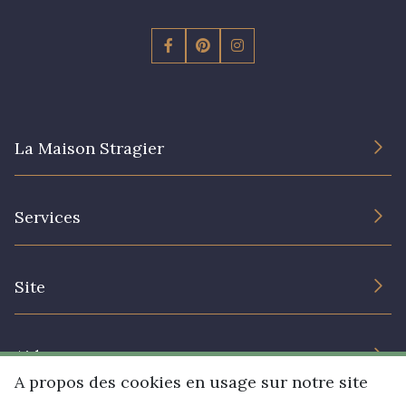
La Maison Stragier
L’entreprise
Services
Engagement durable et certificats
Conditions générales de vente
Nous contacter
Site
Paramétrage des cookies
Services aux professionnels
Magasins
Chéques cadeaux
Aide
Prix réduits
A propos des cookies en usage sur notre site