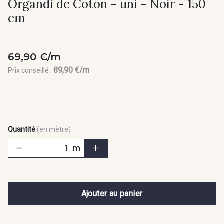
Organdi de Coton - uni - Noir - 150
cm
69,90 €/m
89,90 €/m
Prix conseillé :
Quantité
(en mètre)
m
Ajouter au panier