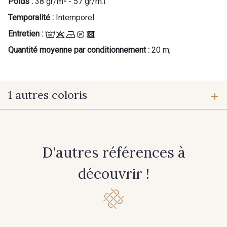
Poids :
38 gr/m² - 57 gr/m.l.
Temporalité :
Intemporel
Cadeau : 10% offerts sur votre
commande !
Entretien :
Quantité moyenne par conditionnement :
20 m;
Pour vous, couture rime avec détente ?
Vous aimez les beaux tissus ?
Recevez chaque semaine un clin d’œil rempli de
nouveautés, d’inspirations et de promotions.
1 autres coloris
Je m'abonne à la newsletter
10 - Blanc optique Stragier
D'autres références à
découvrir !