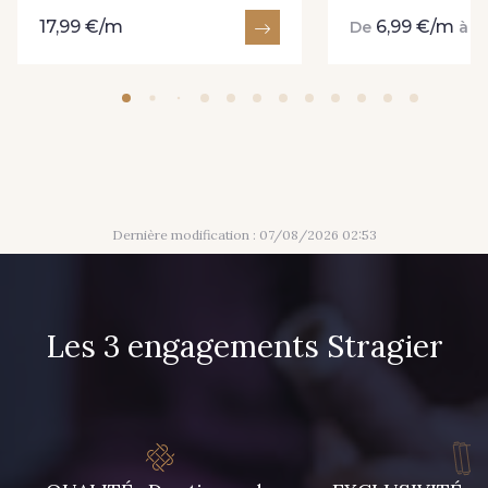
17,99 €/m
6,99 €/m
9
De
à
Dernière modification : 07/08/2026 02:53
Les 3 engagements Stragier