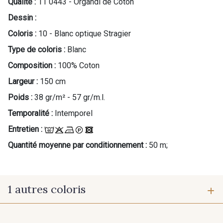
Qualité :
11 0443 - Organdi de Coton
Dessin :
Coloris :
10 - Blanc optique Stragier
Type de coloris :
Blanc
Composition :
100% Coton
Cadeau : 10% offerts sur votre
commande !
Largeur :
150 cm
Poids :
38 gr/m² - 57 gr/m.l.
Pour vous, couture rime avec détente ?
Temporalité :
Intemporel
Vous aimez les beaux tissus ?
Recevez chaque semaine un clin d’œil rempli de
Entretien :
nouveautés, d’inspirations et de promotions.
Quantité moyenne par conditionnement :
50 m;
Je m'abonne à la newsletter
1 autres coloris
60 - Noir