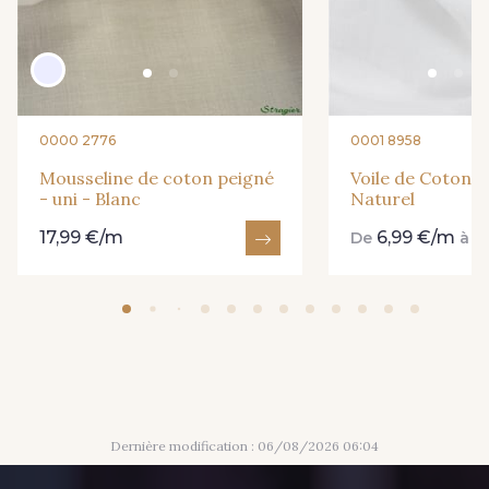
0000 2776
0001 8958
Mousseline de coton peigné
Voile de Coton - 
- uni - Blanc
Naturel
17,99 €/m
6,99 €/m
9
De
à
Dernière modification : 06/08/2026 06:04