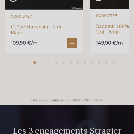
0000 2797
0000 3727
Radzmir 100% Soie
Crêpe Marocain - Uni -
Uni - Noir
Black
109,90 €/m
149,90 €/m
Dernière modification : 09/08/2026 19:35
Les 3 engagements Stragier