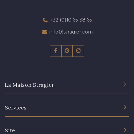
+32 (0)10 65 38 65
info@stragier.com
La Maison Stragier
L’entreprise
Services
Engagement durable et certificats
Conditions générales de vente
Nous contacter
Site