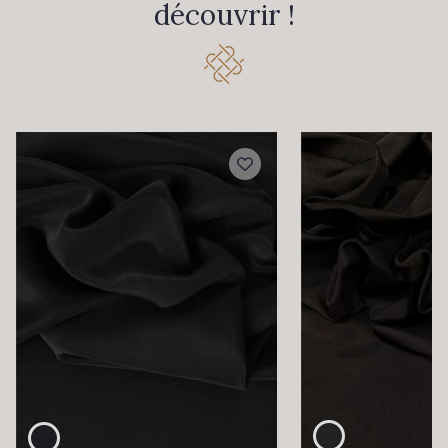
découvrir !
340 - Salmon
479 - Sunset
472 - Raspberry
380 - Red
879 - Wolfberry
390 - Garnet