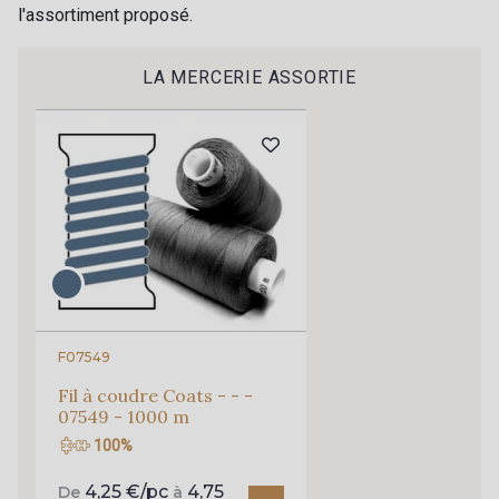
l'assortiment proposé.
24 - Vanille Stragier
160 - Stone
Je m'abonne à la newsletter
LA MERCERIE ASSORTIE
230 - Cobble
610 - Dove
250 - Nut
210 - Liqueur
840 - Hazel
350 - Clay
370 - Peony
880 - Orange
F07549
Fil à coudre Coats - - -
07549 - 1000 m
820 - Golden
860 - Lime
100%
4,25 €/pc
4,75
De
à