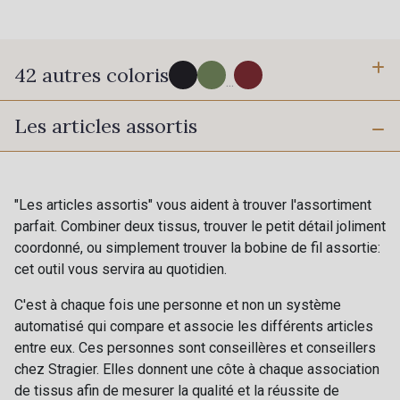
42 autres coloris
...
Les articles assortis
280 - Black
540 - Pewter
620 - Breeze
630 - Silver
"Les articles assortis" vous aident à trouver l'assortiment
parfait. Combiner deux tissus, trouver le petit détail joliment
coordonné, ou simplement trouver la bobine de fil assortie:
10 - Blanc optique Stragier
18 - Ivoire clair Stragier
cet outil vous servira au quotidien.
Cadeau : 10% offerts sur votre
commande !
C'est à chaque fois une personne et non un système
130 - Cameo
140 - Almond
automatisé qui compare et associe les différents articles
Pour vous, couture rime avec détente ?
entre eux. Ces personnes sont conseillères et conseillers
Vous aimez les beaux tissus ?
chez Stragier. Elles donnent une côte à chaque association
Recevez chaque semaine un clin d’œil rempli de
310 - Bloom
410 - Blush
de tissus afin de mesurer la qualité et la réussite de
nouveautés, d’inspirations et de promotions.