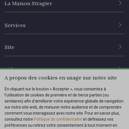
La Maison Stragier
L’entreprise
Services
Engagement durable et certificats
Conditions générales de vente
Nous contacter
Site
Paramétrage des cookies
Services aux professionnels
Magasins
Chéques cadeaux
Aide
Prix réduits
A propos des cookies en usage sur notre site
Magazine
Livraison : France, Belgique, International
En cliquant sur le bouton « Accepter », vous consentez à
Menu
l'utilisation de cookies de première et de tierce parties (ou
Retours & réclamations
similaires) afin d'améliorer votre expérience globale de navigation
sur notre site web, de mesurer notre audience et de comprendre
FAQ - Questions fréquentes
Tous nos tissus
comment vous interagissez avec notre site. Pour en savoir plus,
FR
EN
Modes de paiements
Magazine
consultez notre
Politique de confidentialité
et définissez vos
préférences ou retirez votre consentement à tout moment en