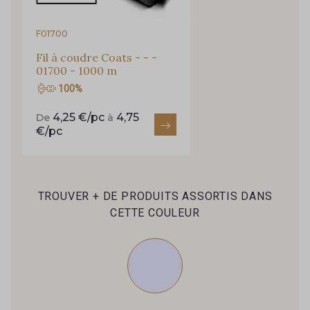
880 - Orange
820 - Golden
F01700
Fil à coudre Coats - - -
01700 - 1000 m
860 - Lime
850 - Moss
100%
4,25 €/pc
4,75
De
à
720 - Spa
760 - Jade
€/pc
770 - Green
667 - Peacock
TROUVER + DE PRODUITS ASSORTIS DANS
CETTE COULEUR
651 - Electric Blue
559 - Moon Shadow
550 - Storm
570 - Indigo