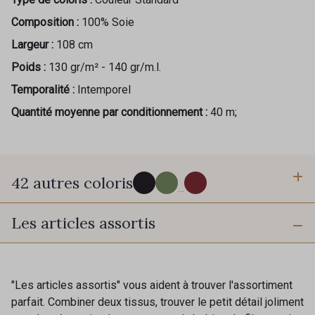
Composition :
100% Soie
Largeur :
108 cm
Poids :
130 gr/m² - 140 gr/m.l.
Temporalité :
Intemporel
Quantité moyenne par conditionnement :
40 m;
42 autres coloris
...
Les articles assortis
280 - Black
540 - Pewter
620 - Breeze
630 - Silver
"Les articles assortis" vous aident à trouver l'assortiment
parfait. Combiner deux tissus, trouver le petit détail joliment