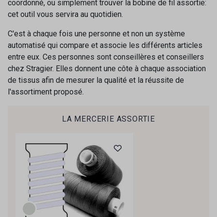
coordonné, ou simplement trouver la bobine de fil assortie:
18 - Ivoire clair Stragier
130 - Cameo
cet outil vous servira au quotidien.
C'est à chaque fois une personne et non un système
140 - Almond
310 - Bloom
automatisé qui compare et associe les différents articles
entre eux. Ces personnes sont conseillères et conseillers
chez Stragier. Elles donnent une côte à chaque association
410 - Blush
24 - Vanille Stragier
de tissus afin de mesurer la qualité et la réussite de
Cadeau : 10% offerts sur votre
l'assortiment proposé.
commande !
230 - Cobble
160 - Stone
Pour vous, couture rime avec détente ?
LA MERCERIE ASSORTIE
Vous aimez les beaux tissus ?
Recevez chaque semaine un clin d’œil rempli de
610 - Dove
210 - Liqueur
nouveautés, d’inspirations et de promotions.
250 - Nut
840 - Hazel
Je m'abonne à la newsletter
350 - Clay
370 - Peony