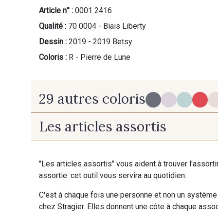
Article n° :
0001 2416
Qualité :
70 0004 - Biais Liberty
Dessin :
2019 - 2019 Betsy
Coloris :
R - Pierre de Lune
29 autres coloris
Les articles assortis
BI-C - Granit
X - Platine
"Les articles assortis" vous aident à trouver l'assort
Z - Mandarine
assortie: cet outil vous servira au quotidien.
BI-B - Guimauve
C'est à chaque fois une personne et non un système 
chez Stragier. Elles donnent une côte à chaque associ
A - Bleu Layette