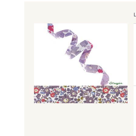
C - Bleu Denim
PROMO
PROMO
B - Dragée
L - Rose Buvard
V22 - Azalée
W - Bougainvillée