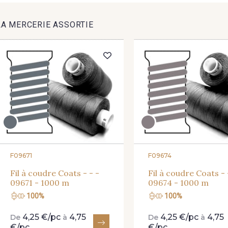
F - Fluo Lilas
R22 - L
LA MERCERIE ASSORTIE
A19 - Fuchsia
B19 - 
C182 - Cuberdon
G - Fraise Tagada
MTA - Pétale irisé
MTB - Lilas O
F09671
F09674
Fil à coudre Coats - - -
Fil à coudre Coats - 
09671 - 1000 m
09674 - 1000 m
100%
100%
4,25 €/pc
4,75
4,25 €/pc
4,75
De
à
De
à
€/pc
€/pc