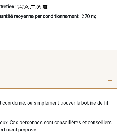
tretien :
antité moyenne par conditionnement :
270 m;
- S
AA - Rose Corail
ent coordonné, ou simplement trouver la bobine de fil
Aqua
P - P
 eux. Ces personnes sont conseillères et conseillers
sortiment proposé.