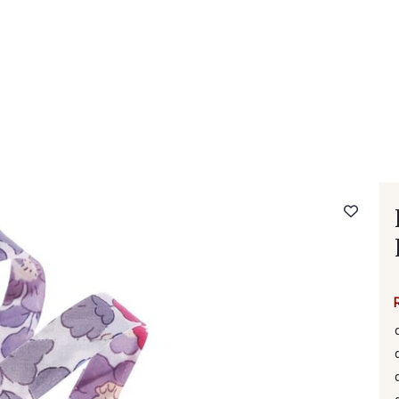
- FAQ
Contact
L'entreprise Stragier
Accès aux professi