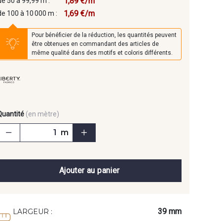
1,89 €/m
de 50 à 99,99 m :
1,69 €/m
de 100 à 10 000 m :
Pour bénéficier de la réduction, les quantités peuvent
être obtenues en commandant des articles de
même qualité dans des motifs et coloris différents.
Quantité
(en mètre)
m
Ajouter au panier
39 mm
LARGEUR :