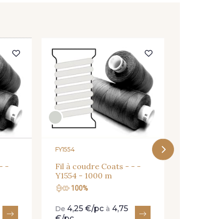
avender
CK - Candy Kiss
Cupcake
AB - Rose Vanille
F01472
scintillant
Fil à co
01472 -
r clair irisé
FY1554
- -
Fil à coudre Coats - - -
Y1554 - 1000 m
100%
100
4,25 €/pc
4,75
4,25
De
à
De
€/pc
€/pc