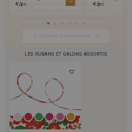
Vous aimez les beaux tissus ?
C182 - Cuberdon
€/pc
€/pc
Recevez chaque semaine un clin d’œil rempli de
AB - Rose Vanille scintillant
nouveautés, d’inspirations et de promotions.
W - Bougainvillée
V22 - Azalée
Je m'abonne à la newsletter
G - Fraise Tagada
MTA - Pétale irisé
LES RUBANS ET GALONS ASSORTIS
MTB - Lilas Or clair irisé