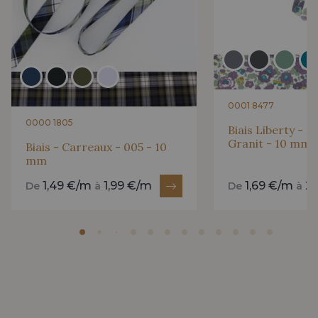
0001 8477
0000 1805
Biais Liberty - 2
Granit - 10 mm
Biais - Carreaux - 005 - 10
mm
1,49 €/m
1,99 €/m
1,69 €/m
2
De
à
De
à