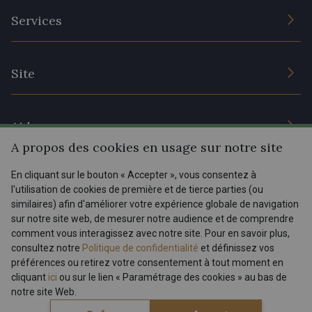
L’entreprise
Services
Engagement durable et certificats
Conditions générales de vente
Nous contacter
Site
Paramétrage des cookies
Services aux professionnels
Magasins
Chéques cadeaux
Aide
Prix réduits
A propos des cookies en usage sur notre site
Magazine
Livraison : France, Belgique, International
En cliquant sur le bouton « Accepter », vous consentez à
Menu
l'utilisation de cookies de première et de tierce parties (ou
Retours & réclamations
similaires) afin d'améliorer votre expérience globale de navigation
sur notre site web, de mesurer notre audience et de comprendre
FAQ - Questions fréquentes
Tous nos tissus
comment vous interagissez avec notre site. Pour en savoir plus,
FR
EN
Modes de paiements
Magazine
consultez notre
Politique de confidentialité
et définissez vos
préférences ou retirez votre consentement à tout moment en
cliquant
ici
ou sur le lien « Paramétrage des cookies » au bas de
notre site Web.