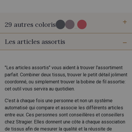
29 autres coloris
...
Les articles assortis
BI-C - Granit
R - Pierre de Lune
X - Platine
K - Vert Céladon
"Les articles assortis" vous aident à trouver l'assortiment
parfait. Combiner deux tissus, trouver le petit détail joliment
coordonné, ou simplement trouver la bobine de fil assortie:
V - Fluo Thé
AA - Rose Corail
cet outil vous servira au quotidien.
C'est à chaque fois une personne et non un système
Z - Mandarine
BI-B - Guimauve
automatisé qui compare et associe les différents articles
entre eux. Ces personnes sont conseillères et conseillers
chez Stragier. Elles donnent une côte à chaque association
U - Béryl rose
W1 - Soleil rose
de tissus afin de mesurer la qualité et la réussite de