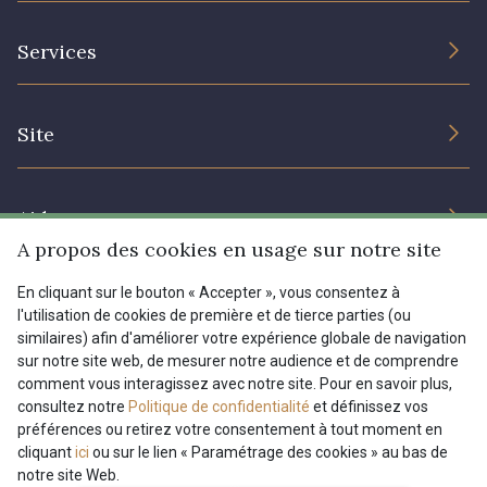
L’entreprise
Services
Engagement durable et certificats
Conditions générales de vente
Nous contacter
Site
Paramétrage des cookies
Services aux professionnels
Magasins
Chéques cadeaux
Aide
Prix réduits
A propos des cookies en usage sur notre site
Magazine
Livraison : France, Belgique, International
En cliquant sur le bouton « Accepter », vous consentez à
Menu
l'utilisation de cookies de première et de tierce parties (ou
Retours & réclamations
similaires) afin d'améliorer votre expérience globale de navigation
sur notre site web, de mesurer notre audience et de comprendre
FAQ - Questions fréquentes
Tous nos tissus
comment vous interagissez avec notre site. Pour en savoir plus,
FR
EN
Modes de paiements
Magazine
consultez notre
Politique de confidentialité
et définissez vos
préférences ou retirez votre consentement à tout moment en
cliquant
ici
ou sur le lien « Paramétrage des cookies » au bas de
notre site Web.