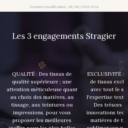
30 - Bleu Pervenche
Dernière modification : 08/08/2026 13:24
19 - Vieux Rose
910 - Vert Khaki
Les 3 engagements Stragier
901 - Vert Bouteille
903 - Bleu Roi
26 - Bleu Canard
23 - Tilleul
QUALITÉ : Des tissus de
EXCLUSIVITÉ : U
qualité supérieure ; une
de tissus exclu
66 - Camel
913 - Noir
attention méticuleuse quant
avec tout le sa
au choix des matières, au
l'expertise texti
tissage, aux teintures ou
Des trésors te
919 - Beige Sable
920 - Bronze
impressions, pour vous
innovations tech
proposer les meilleures
matières de tr
921 - Azur
étoffes pour les plus belles
sublimer vos pro