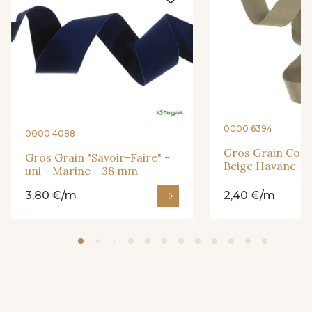
2 - Bleu Encre
31 - Bleu Denim
8 - Jaune Or
33 - Rose Corail
4 - Menthe à l'eau
13 - Jaune Poussin
0000 6394
0000 4088
Gros Grain Coton
Gros Grain "Savoir-Faire" -
Beige Havane -
46 - Rouge Sangria
14 - Beige Tilleul
uni - Marine - 38 mm
3,80 €/m
2,40 €/m
24 - Vert Réséda
56 - Mauve
61 - Beige Camel
20 - Lilas
36 - Vert de Gris