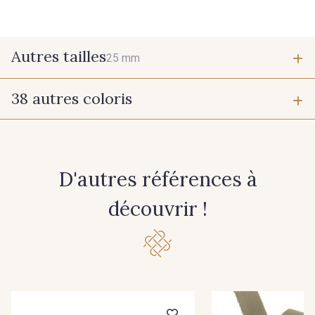
Autres tailles
25 mm
38 autres coloris
25 mm
1 - Marine
55 - Violet
D'autres références à
7 - Sable
77 - Noisette
découvrir !
6 - Rose Zéphyr
3 - Turquoise
54 - Rouge
18 - Blush