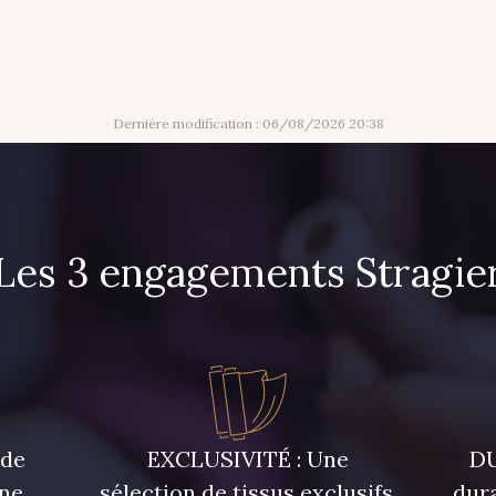
Dernière modification : 06/08/2026 20:38
Les 3 engagements Stragie
 de
EXCLUSIVITÉ : Une
DU
une
sélection de tissus exclusifs,
dura