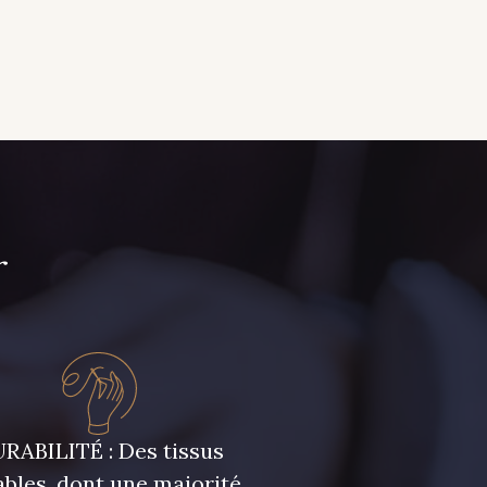
r
RABILITÉ : Des tissus
bles, dont une majorité