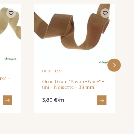
rt Khaki
901 - Vert Bouteille
 Noir
919 - Beige Sable
- 933
935 - 935
0001 1933
re" -
Gros Grain "Savoir-Faire" -
uni - Noisette - 38 mm
3,80 €/m