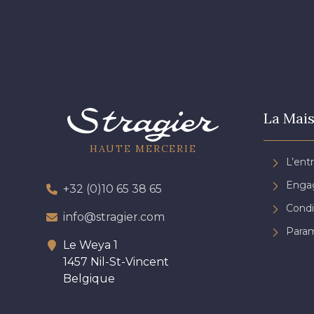
La Mais
HAUTE MERCERIE
L’ent
Engag
+32 (0)10 65 38 65
Condi
info@stragier.com
Param
Le Weya 1
1457 Nil-St-Vincent
Belgique