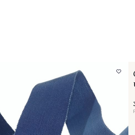
- FAQ
Contact
L'entreprise Stragier
Accès aux professi
P