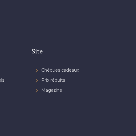
Site
Chéques cadeaux
ls
Prix réduits
Magazine