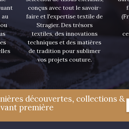
quant
conçus avec tout le savoir-
 au
faire et l'expertise textile de
(F
 ou
Stragier. Des trésors
us
textiles, des innovations
ce
res
techniques et des matières
lles
de tradition pour sublimer
vos projets couture.
nières découvertes, collections &
avant première