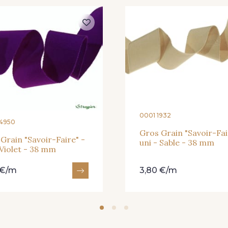
36 - Vert de Gris
19 - Vieux Rose
910 - Ve
913 -
23 - Tilleul
66 - Camel
949 - 949
933 
926 - Bleu Grisé Foncé
0001 1932
4950
Gros Grain "Savoir-Fai
Grain "Savoir-Faire" -
uni - Sable - 38 mm
 Violet - 38 mm
 €/m
3,80 €/m