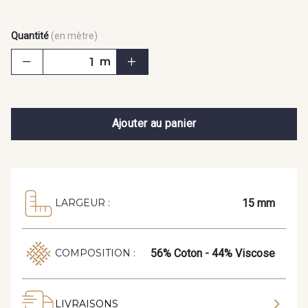
Quantité
(en mètre)
m
Ajouter au panier
15 mm
LARGEUR :
56% Coton - 44% Viscose
COMPOSITION :
LIVRAISONS