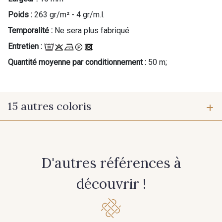
Poids :
263 gr/m² - 4 gr/m.l.
Temporalité :
Ne sera plus fabriqué
Entretien :
Quantité moyenne par conditionnement :
50 m;
15 autres coloris
001 - Blanc
077 - Beige
D'autres références à
101 - Beige Foncé
027 - Sable
découvrir !
109 - Taupe
038 - Chocolat