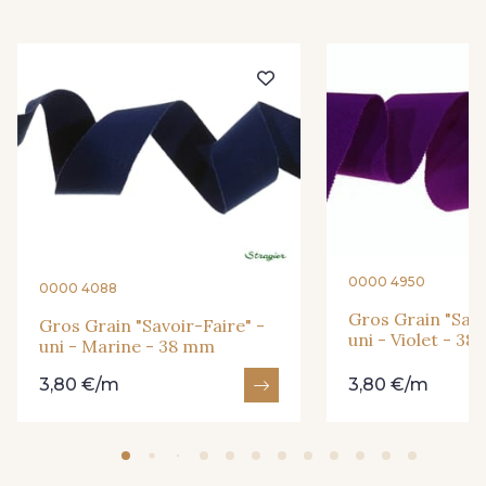
224 - Paprika
609 - Rouge
075 - Cerise
070 - Bordeaux
214 - Candy
171 - Gris Foncé
054 - Gris Moyen
170 - Gris Argent
0000 4950
0000 4088
Gros Grain "Savo
Gros Grain "Savoir-Faire" -
uni - Violet - 3
051 - Gris Clair
uni - Marine - 38 mm
3,80 €/m
3,80 €/m