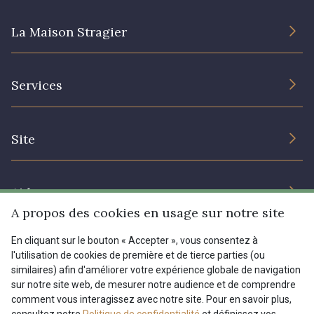
La Maison Stragier
L’entreprise
Services
Engagement durable et certificats
Conditions générales de vente
Nous contacter
Site
Paramétrage des cookies
Services aux professionnels
Magasins
Chéques cadeaux
Aide
Prix réduits
A propos des cookies en usage sur notre site
Magazine
Livraison : France, Belgique, International
En cliquant sur le bouton « Accepter », vous consentez à
Menu
l'utilisation de cookies de première et de tierce parties (ou
Retours & réclamations
similaires) afin d'améliorer votre expérience globale de navigation
sur notre site web, de mesurer notre audience et de comprendre
FAQ - Questions fréquentes
Tous nos tissus
comment vous interagissez avec notre site. Pour en savoir plus,
FR
EN
Modes de paiements