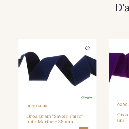
D'
054 - Gris Moyen
170 - Gris Argent
0000 
0000 4088
Gros 
Gros Grain "Savoir-Faire" -
uni -
uni - Marine - 38 mm