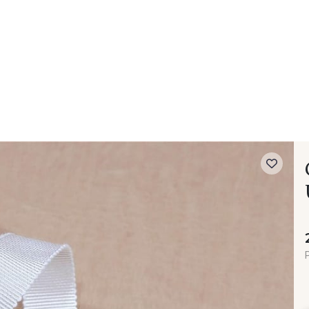
- FAQ
Contact
L'entreprise Stragier
Accès aux professi
P