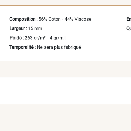
Composition :
56% Coton - 44% Viscose
En
Largeur :
15 mm
Qu
Poids :
263 gr/m² - 4 gr/m.l.
Temporalité :
Ne sera plus fabriqué
027 - Sable
109 - Taupe
038 - C
070 - Bordeaux
214 - Candy
171 - Gr