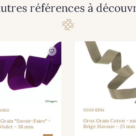
autres références à découvri
051 - Gris Clair
0000 6394
4950
Gros Grain Coton - uni
Grain "Savoir-Faire" -
Beige Havane - 25 mm
 Violet - 38 mm