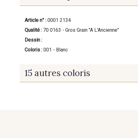
Article n° :
0001 2134
Qualité :
70 0163 - Gros Grain "A L'Ancienne"
Dessin :
Coloris :
001 - Blanc
15 autres coloris
077 - Beige
101 - Beige Foncé
609 - Rouge
075 - Cerise