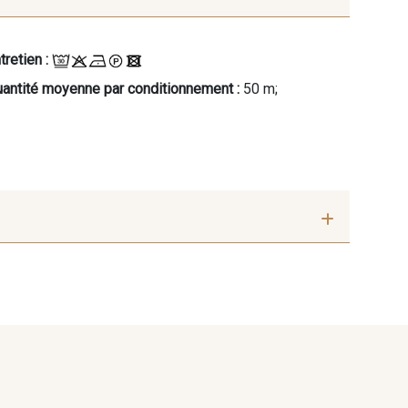
tretien :
antité moyenne par conditionnement :
50 m;
hocolat
224 - Paprika
is Foncé
086 - Gris Acier