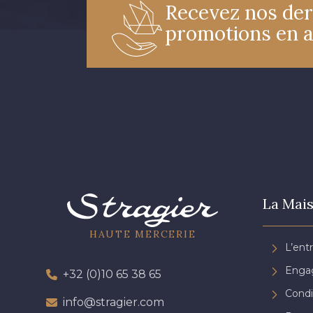
Recevez nos der
promotions en 
La Mais
HAUTE MERCERIE
L’ent
Engag
+32 (0)10 65 38 65
Condi
info@stragier.com