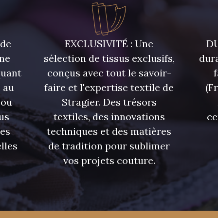
 de
EXCLUSIVITÉ : Une
DU
une
sélection de tissus exclusifs,
dura
quant
conçus avec tout le savoir-
 au
faire et l'expertise textile de
(F
 ou
Stragier. Des trésors
us
textiles, des innovations
ce
res
techniques et des matières
lles
de tradition pour sublimer
vos projets couture.