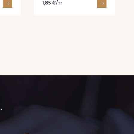
1,85 €/m
r