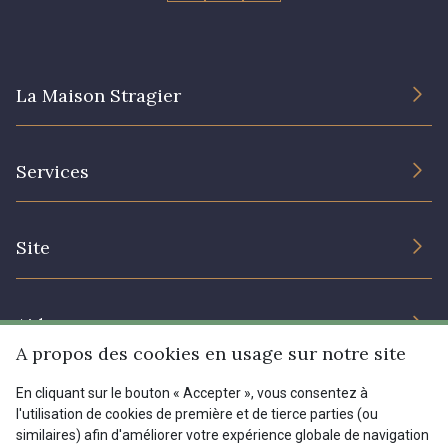
La Maison Stragier
L’entreprise
Services
Engagement durable et certificats
Conditions générales de vente
Nous contacter
Site
Paramétrage des cookies
Services aux professionnels
Magasins
Chéques cadeaux
Aide
Prix réduits
A propos des cookies en usage sur notre site
Magazine
Livraison : France, Belgique, International
En cliquant sur le bouton « Accepter », vous consentez à
Menu
l'utilisation de cookies de première et de tierce parties (ou
Retours & réclamations
similaires) afin d'améliorer votre expérience globale de navigation