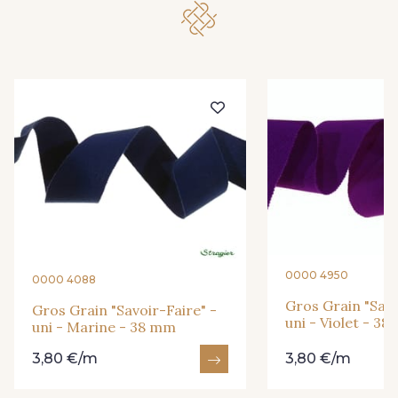
931 - 931
948 - 948
949 - 949
950 - 950
951 - 951
77 - Noisette
3 - Turquoise
55 - Violet
18 - Blush
1 - Marine
0000 4950
0000 4088
Gros Grain "Savo
Gros Grain "Savoir-Faire" -
uni - Violet - 3
2 - Bleu Encre
33 - Rose Corail
uni - Marine - 38 mm
3,80 €/m
3,80 €/m
56 - Mauve
61 - Beige Camel