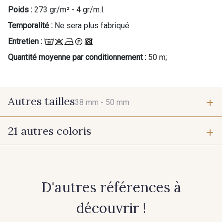
Poids :
273 gr/m² - 4 gr/m.l.
Temporalité :
Ne sera plus fabriqué
Entretien :
Quantité moyenne par conditionnement :
50 m;
Autres tailles
38 mm -
50 mm
21 autres coloris
38 mm
50 mm
26 - Bleu Canard
911 - Bleu Insigne
D'autres références à
921 - Azur
942 - 942
découvrir !