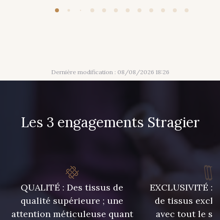
20 - Lilas
36 - Vert de Gris
19 - Vieux Rose
Dernière modification : 08/08/2026 18:26
Les 3 engagements Stragier
QUALITÉ : Des tissus de
EXCLUSIVITÉ : U
qualité supérieure ; une
de tissus exclu
attention méticuleuse quant
avec tout le sa