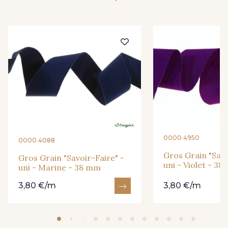
77 - Noisette
911 - Bleu Insigne
921 - Azur
3 - Turquoise
55 - Violet
1 - Marine
2 - Bleu Encre
33 - Rose Corail
0000 4950
0000 4088
Gros Grain "Savo
Gros Grain "Savoir-Faire" -
uni - Violet - 3
56 - Mauve
61 - Beige Camel
uni - Marine - 38 mm
3,80 €/m
3,80 €/m
20 - Lilas
36 - Vert de Gris