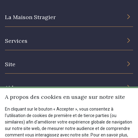
La Maison Stragier
L’entreprise
Services
Engagement durable et certificats
Conditions générales de vente
Nous contacter
Site
Paramétrage des cookies
Services aux professionnels
Magasins
Chéques cadeaux
Aide
Prix réduits
A propos des cookies en usage sur notre site
Magazine
Livraison : France, Belgique, International
En cliquant sur le bouton « Accepter », vous consentez à
Menu
l'utilisation de cookies de première et de tierce parties (ou
Retours & réclamations
similaires) afin d'améliorer votre expérience globale de navigation
sur notre site web, de mesurer notre audience et de comprendre
FAQ - Questions fréquentes
Tous nos tissus
comment vous interagissez avec notre site. Pour en savoir plus,
FR
EN