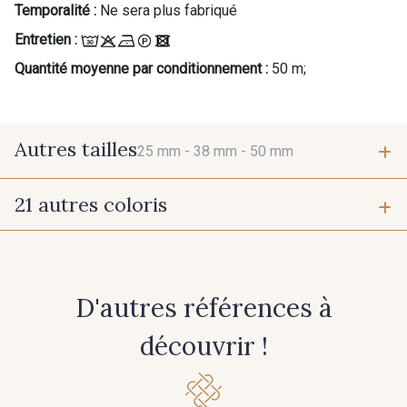
Temporalité :
Ne sera plus fabriqué
Entretien :
Quantité moyenne par conditionnement :
50 m;
Autres tailles
25 mm -
38 mm -
50 mm
21 autres coloris
25 mm
38 mm
942 - 942
931 - 931
50 mm
D'autres références à
948 - 948
949 - 949
découvrir !
950 - 950
951 - 951