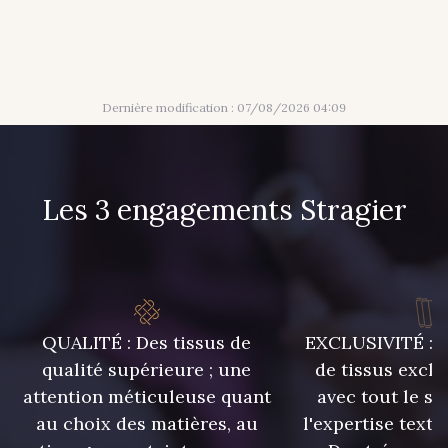
19 - Vieux Rose
910 - Vert Khaki
26 - Bleu Canard
Dernière modification : 07/08/2026 04:09
Les 3 engagements Stragier
QUALITÉ : Des tissus de
EXCLUSIVITÉ : U
qualité supérieure ; une
de tissus exclu
attention méticuleuse quant
avec tout le sa
au choix des matières, au
l'expertise texti