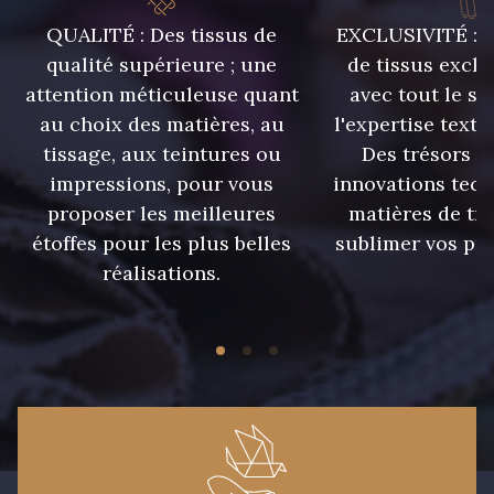
010 - Lavande
011 - Emeraude
QUALITÉ : Des tissus de
EXCLUSIVITÉ : U
qualité supérieure ; une
de tissus exclu
attention méticuleuse quant
avec tout le sa
012 - Violet
013 - Rose Phlox
au choix des matières, au
l'expertise texti
tissage, aux teintures ou
Des trésors te
014 - Cerise
015 - Corail
impressions, pour vous
innovations tech
proposer les meilleures
matières de tr
étoffes pour les plus belles
sublimer vos pro
réalisations.