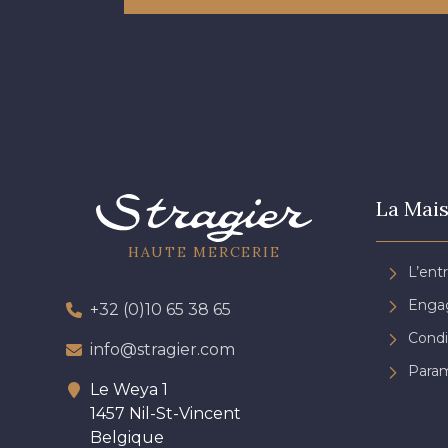
La Mais
HAUTE MERCERIE
L’ent
Engag
+32 (0)10 65 38 65
Condi
info@stragier.com
Param
Le Weya 1
1457 Nil-St-Vincent
Belgique