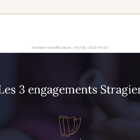
20 mm
003 - Camel Clair
004 - Brun Foncé
005 - 
012 - Violet
Dernière modification : 09/08/2026 00:02
011 - Emeraude
013 - Ro
Les 3 engagements Stragie