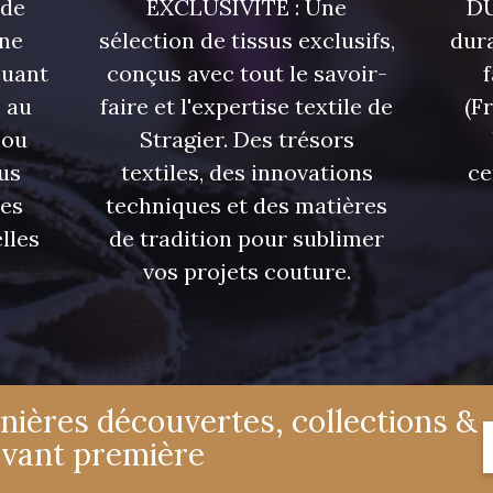
 de
EXCLUSIVITÉ : Une
DU
une
sélection de tissus exclusifs,
dura
quant
conçus avec tout le savoir-
 au
faire et l'expertise textile de
(F
 ou
Stragier. Des trésors
us
textiles, des innovations
ce
res
techniques et des matières
lles
de tradition pour sublimer
vos projets couture.
nières découvertes, collections &
avant première