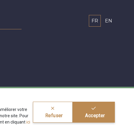
FR
EN
'améliorer votre
Refuser
Accepter
otre site. Pour
nt en cliquant
ici
ragier s.r.l.
BE 0772 618 163