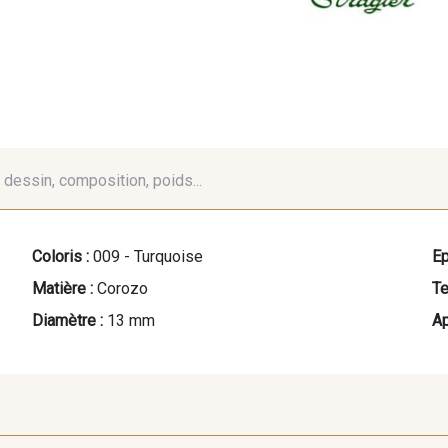
é, dessin, composition, poids...
Coloris :
009 - Turquoise
Ep
Matière :
Corozo
Te
Diamètre :
13 mm
Ap