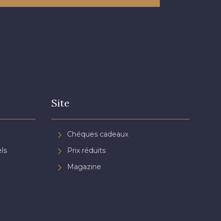
Site
Chéques cadeaux
ls
Prix réduits
Magazine