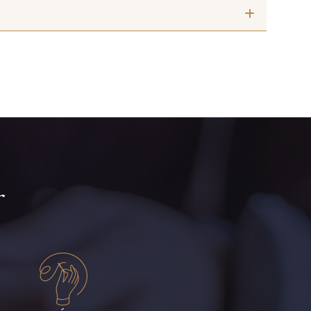
Indigo
007 - Feuille
014 - Cerise
se Phlox
r