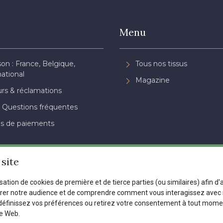
Menu
son : France, Belgique,
Tous nos tissus
national
Magazine
rs & réclamations
 Questions fréquentes
s de paiements
site
isation de cookies de première et de tierce parties (ou similaires) afin d
urer notre audience et de comprendre comment vous interagissez avec n
définissez vos préférences ou retirez votre consentement à tout mome
nte
Politique de confidentialité
Paramétrage des cookies
A & C St
te Web.