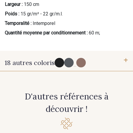
Largeur :
150 cm
Poids :
15 gr/m² - 22 gr/m.l.
Cadeau : 10% offerts sur votre
Temporalité :
Intemporel
commande !
Quantité moyenne par conditionnement :
60 m;
Pour vous, couture rime avec détente ?
Vous aimez les beaux tissus ?
Recevez chaque semaine un clin d’œil rempli de
nouveautés, d’inspirations et de promotions.
18 autres coloris
...
Je m'abonne à la newsletter
152 - Noir
784 - 784
D'autres références à
10 - Blanc Optique Stragier
18 - Ivoire clair Stragier
découvrir !
22 - Crème Stragier
755 - Peau n°2