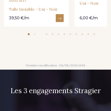
0000 3537
Uni - Noir
509 - Glacier
762 - Bleu Outremer
Tulle Invisible - Uni - Noir
39,50 €/m
6,00 €/m
761 - Peau n°3
620 - Bordeaux
Dernière modification : 09/08/2026 14:56
Les 3 engagements Stragier