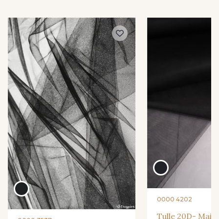
778 - Peau claire
623 - Blush
528 - Marine
616 - Pervenche
670 - Peau
518 - Rouge
768 - 768
776 - 776
0000 4202
Tulle 20D- Mail