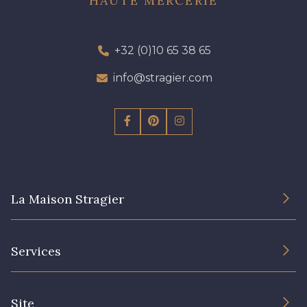
HAUTE MERCERIE
+32 (0)10 65 38 65
info@stragier.com
La Maison Stragier
L’entreprise
Services
Engagement durable et certificats
Conditions générales de vente
Nous contacter
Site