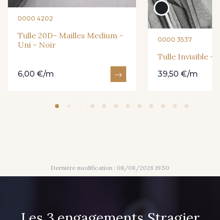
509 - Glacier
0000 4202
Tulle 20D- Mailles Medium -
0000 3537
Uni - Noir
762 - Bleu Outremer
761 - Peau n°3
Tulle Invisible - 
6,00 €/m
39,50 €/m
671 - Peau n°4
620 - Bordeaux
Dernière modification : 08/08/2026 19:50
Les 3 engagements Stragier