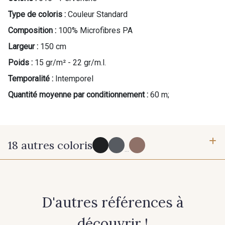
Type de coloris :
Couleur Standard
Composition :
100% Microfibres PA
Largeur :
150 cm
Cadeau : 10% offerts sur votre
Poids :
15 gr/m² - 22 gr/m.l.
commande !
Temporalité :
Intemporel
Pour vous, couture rime avec détente ?
Quantité moyenne par conditionnement :
60 m;
Vous aimez les beaux tissus ?
Recevez chaque semaine un clin d’œil rempli de
nouveautés, d’inspirations et de promotions.
18 autres coloris
Je m'abonne à la newsletter
...
152 - Noir
784 - 784
D'autres références à
10 - Stragier Optical White
18 - Stragier Pale Ivory
découvrir !