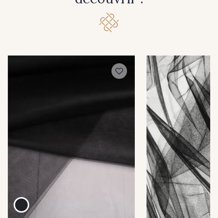
22 - Stragier Cream
755 - Peau n°2
623 - Blush
778 - Peau claire
670 - Peau
528 - Marine
518 - Rouge
776 - 776
768 - 768