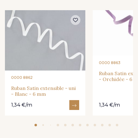
292 - Citron Vert
251 - Gold
317 - Pervenche
345 - Oeillet
386 - Lilas
326 - Rose Poudré
0000 8863
Ruban Satin exte
385 - Prune
233 - Noir
0000 8862
- Orchidée - 6 
Ruban Satin extensible - uni
- Blanc - 6 mm
427 - Beige Taupe
1,34 €/m
1,34 €/m