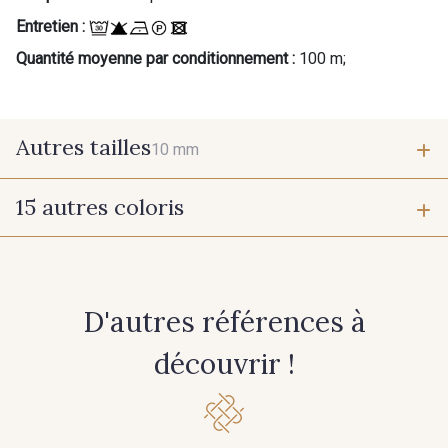
Entretien :
Quantité moyenne par conditionnement :
100 m;
Autres tailles
10 mm
15 autres coloris
10 mm
201 - Blanc
339 - Orchidée
D'autres références à
387 - Bleu Opale
369 - Turquoise Clair
découvrir !
245 - Champagne
272 - Porcelaine