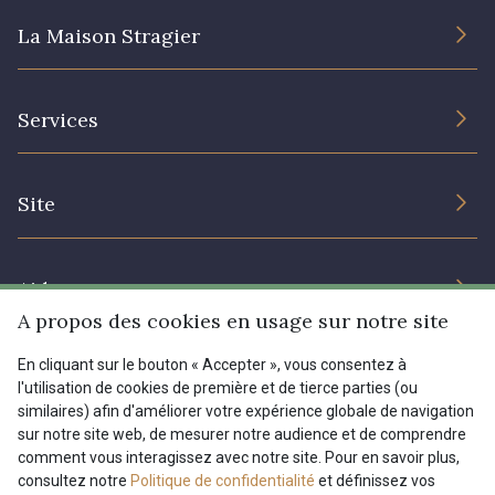
La Maison Stragier
L’entreprise
Services
Engagement durable et certificats
Conditions générales de vente
Nous contacter
Site
Paramétrage des cookies
Services aux professionnels
Magasins
Chéques cadeaux
Aide
Prix réduits
A propos des cookies en usage sur notre site
Magazine
Livraison : France, Belgique, International
En cliquant sur le bouton « Accepter », vous consentez à
Menu
l'utilisation de cookies de première et de tierce parties (ou
Retours & réclamations
similaires) afin d'améliorer votre expérience globale de navigation
sur notre site web, de mesurer notre audience et de comprendre
FAQ - Questions fréquentes
Tous nos tissus
comment vous interagissez avec notre site. Pour en savoir plus,
FR
EN
Modes de paiements
Magazine
consultez notre
Politique de confidentialité
et définissez vos