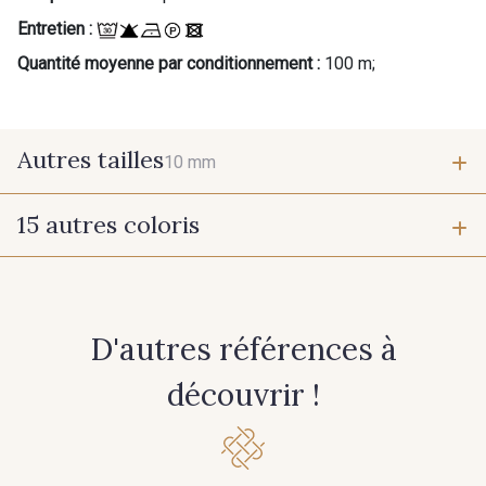
Entretien :
Quantité moyenne par conditionnement :
100 m;
Autres tailles
10 mm
15 autres coloris
10 mm
385 - Prune
233 - Noir
D'autres références à
427 - Beige Taupe
201 - Blanc
découvrir !
339 - Orchidée
387 - Bleu Opale