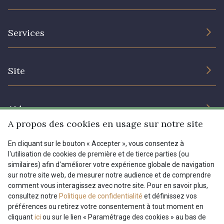
L’entreprise
Services
Engagement durable et certificats
Conditions générales de vente
Nous contacter
Site
Paramétrage des cookies
Services aux professionnels
Magasins
Chéques cadeaux
Aide
Prix réduits
A propos des cookies en usage sur notre site
Magazine
Livraison : France, Belgique, International
En cliquant sur le bouton « Accepter », vous consentez à
Menu
l'utilisation de cookies de première et de tierce parties (ou
Retours & réclamations
similaires) afin d'améliorer votre expérience globale de navigation
sur notre site web, de mesurer notre audience et de comprendre
FAQ - Questions fréquentes
Tous nos tissus
comment vous interagissez avec notre site. Pour en savoir plus,
FR
EN
Modes de paiements
Magazine
consultez notre
Politique de confidentialité
et définissez vos
préférences ou retirez votre consentement à tout moment en
cliquant
ici
ou sur le lien « Paramétrage des cookies » au bas de