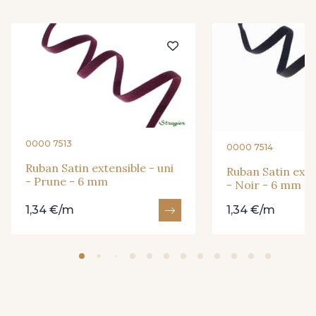
369 - Turquoise Clair
245 - Champagne
272 - Porcelaine
292 - Citron Vert
251 - Gold
317 - Pervenche
0000 7513
0000 7514
Ruban Satin extensible - uni
345 - Oeillet
381 - Pêche
Ruban Satin exte
- Prune - 6 mm
- Noir - 6 mm
1,34 €/m
1,34 €/m
386 - Lilas