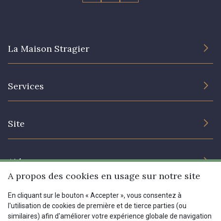
La Maison Stragier
L’entreprise
Services
Engagement durable et certificats
Conditions générales de vente
Nous contacter
Site
Paramétrage des cookies
Services aux professionnels
Magasins
Chéques cadeaux
Aide
Prix réduits
A propos des cookies en usage sur notre site
Magazine
Livraison : France, Belgique, International
En cliquant sur le bouton « Accepter », vous consentez à
Menu
l'utilisation de cookies de première et de tierce parties (ou
Retours & réclamations
similaires) afin d'améliorer votre expérience globale de navigation