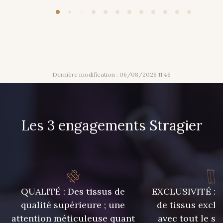
309 - Lime
304 - Gold
210 - Fuchsia
205 - Rose
Dernière modification : 06/08/2026 11:46
217 - Jaune
359 - Olive
Les 3 engagements Stragier
335 - Vieux Rose
247 - Café
240 - Gris Argent
233 - Noir
QUALITÉ : Des tissus de
EXCLUSIVITÉ : U
228 - Golf
224 - Bleu Roi
qualité supérieure ; une
de tissus exclu
attention méticuleuse quant
avec tout le sa