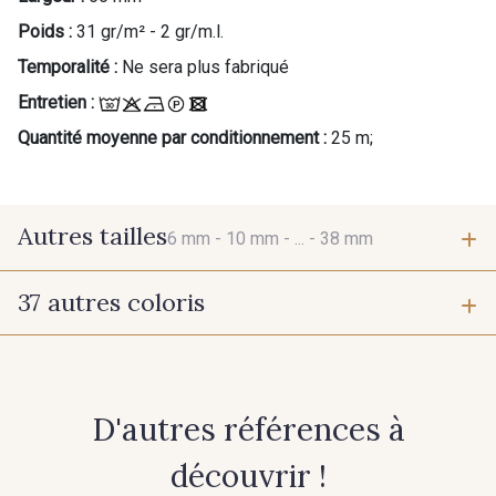
Poids :
31 gr/m² - 2 gr/m.l.
Temporalité :
Ne sera plus fabriqué
Entretien :
Quantité moyenne par conditionnement :
25 m;
Autres tailles
6 mm -
10 mm -
... -
38 mm
37 autres coloris
6 mm
10 mm
384 - Turquoise
381 - Corail
15 mm
25 mm
D'autres références à
245 - Paille
416 - Bordeaux
38 mm
découvrir !