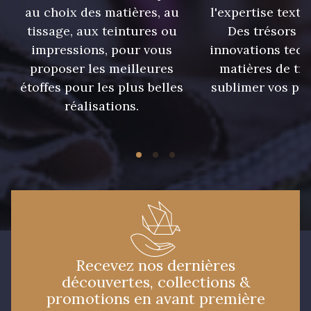
au choix des matières, au
l'expertise texti
218 - Mandarine
248 - Bleu Aviateur
tissage, aux teintures ou
Des trésors te
impressions, pour vous
innovations tech
proposer les meilleures
matières de tr
422 - Bleu
417 - Brun Foncé
étoffes pour les plus belles
sublimer vos pro
réalisations.
373 - Gris Perle
338 - Sienne
423 - Cuivre
Recevez nos dernières
découvertes, collections &
promotions en avant première