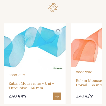
209 - Bourgogne
298 - Rose Poudré
299 - Foret
296 - Bleu Opale
279 - Navy
273 - Menthe
272 - Ivoire
265 - Rose Confetti
262 - Ciel
324 - Rouge
0000 7963
0000 7962
Ruban Mousselin
Ruban Mousseline - Uni -
Corail - 66 mm
Turquoise - 66 mm
321 - Parme
320 - Marine
2,40 €/m
2,40 €/m
316 - Gris Clair
313 - Peche