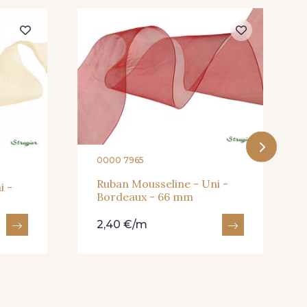
 Golf
224 - Bleu Roi
is Perle
338 - Sienne
0000 7965
Ruban Mousseline - Uni -
i -
Bordeaux - 66 mm
2,40 €/m