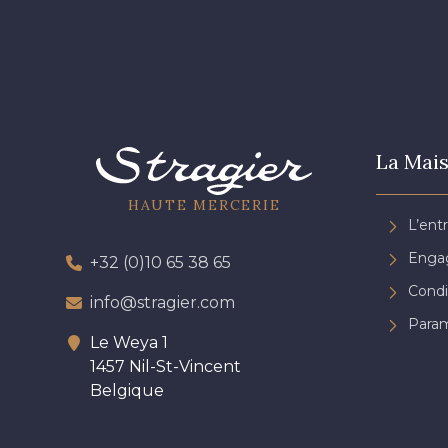
La Mais
HAUTE MERCERIE
L’ent
Engag
+32 (0)10 65 38 65
Condi
info@stragier.com
Param
Le Weya 1
1457 Nil-St-Vincent
Belgique