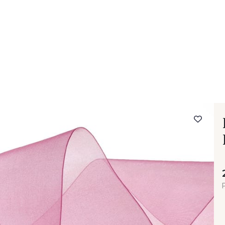
- FAQ
Contact
L'entreprise Stragier
Accès aux professi
P