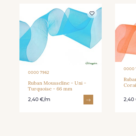
335 - Vieux Rose
247 - Café
218 - Mandarine
248 - Bleu Aviateur
0000 
423 - Cuivre
0000 7962
Ruban
Ruban Mousseline - Uni -
Corai
Turquoise - 66 mm
2,40 €/m
2,40