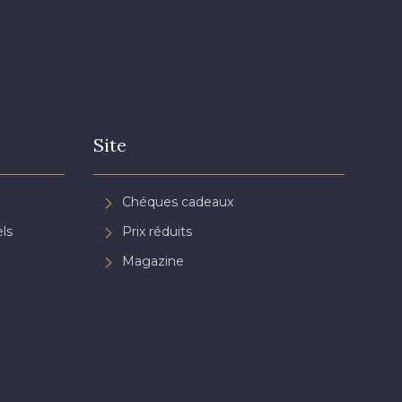
Site
Chéques cadeaux
ls
Prix réduits
Magazine