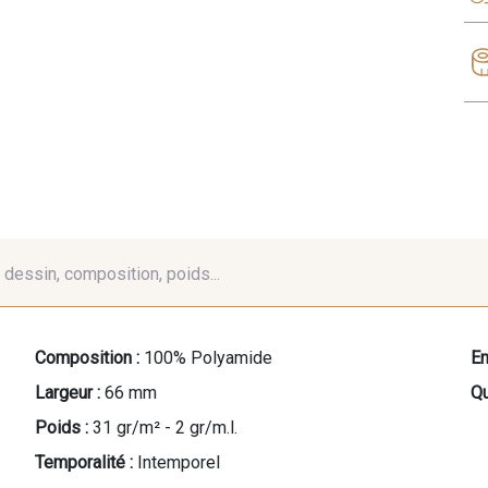
é, dessin, composition, poids...
Composition :
100% Polyamide
En
Largeur :
66 mm
Qu
Poids :
31 gr/m² - 2 gr/m.l.
Temporalité :
Intemporel