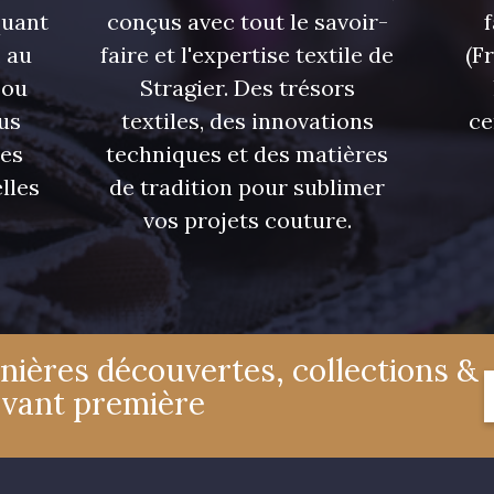
quant
conçus avec tout le savoir-
 au
faire et l'expertise textile de
(F
 ou
Stragier. Des trésors
us
textiles, des innovations
ce
res
techniques et des matières
lles
de tradition pour sublimer
vos projets couture.
nières découvertes, collections &
avant première