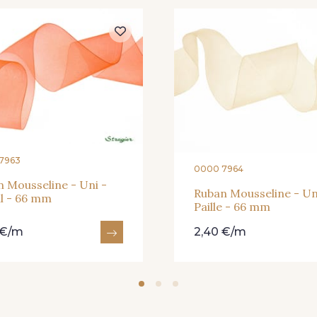
240 - Gris Argent
233 - Noir
228 -
422 - Bleu
417 - Brun Foncé
373 - Gr
7963
0000 7964
 Mousseline - Uni -
Ruban Mousseline - Un
l - 66 mm
Paille - 66 mm
 €/m
2,40 €/m