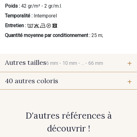
Poids :
42 gr/m² - 2 gr/m.l.
Temporalité :
Intemporel
Entretien :
Quantité moyenne par conditionnement :
25 m;
Autres tailles
6 mm -
10 mm -
... -
66 mm
40 autres coloris
6 mm
10 mm
384 - Turquoise
381 - Corail
15 mm
25 mm
D'autres références à
245 - Paille
416 - Bordeaux
66 mm
découvrir !