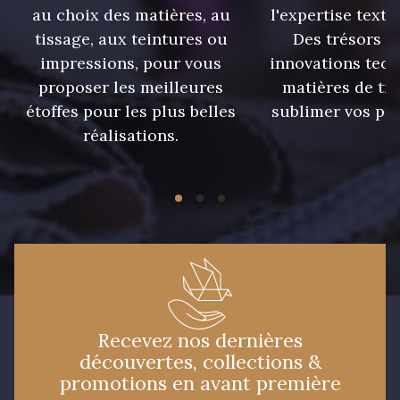
au choix des matières, au
l'expertise texti
233 - Noir
228 - Golf
tissage, aux teintures ou
Des trésors te
impressions, pour vous
innovations tech
224 - Bleu Roi
218 - Mandarine
proposer les meilleures
matières de tr
étoffes pour les plus belles
sublimer vos pro
réalisations.
248 - Bleu Aviateur
422 - Bleu
417 - Brun Foncé
373 - Gris Perle
338 - Sienne
423 - Cuivre
Recevez nos dernières
découvertes, collections &
promotions en avant première