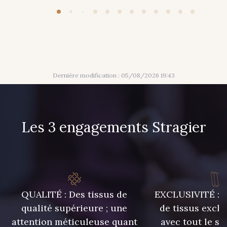
313 - Peche
309 - Lime
304 - Gold
210 - Fuchsia
Dernière modification : 05/08/2026 19:43
205 - Rose
203 - Rose Pastel
Les 3 engagements Stragier
217 - Jaune
364 - Soleil
359 - Olive
335 - Vieux Rose
QUALITÉ : Des tissus de
EXCLUSIVITÉ : U
247 - Café
240 - Gris Argent
qualité supérieure ; une
de tissus exclu
attention méticuleuse quant
avec tout le sa