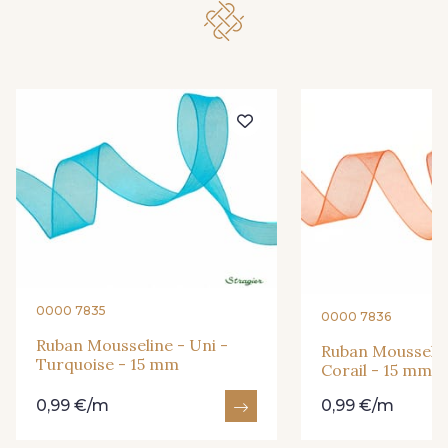
278 - Framboise
209 - Bourgogne
201 - Blanc
298 - Rose Poudré
299 - Foret
296 - Bleu Opale
279 - Navy
273 - Menthe
272 - Ivoire
265 - Rose Confetti
0000 7835
0000 7836
Ruban Mousseline - Uni -
Ruban Mousselin
Turquoise - 15 mm
262 - Ciel
324 - Rouge
Corail - 15 mm
0,99 €/m
0,99 €/m
321 - Parme
320 - Marine