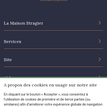
La Maison Stragier
L’entreprise
Services
Engagement durable et certificats
Conditions générales de vente
Nous contacter
Site
Paramétrage des cookies
Services aux professionnels
Magasins
Chéques cadeaux
Aide
Prix réduits
A propos des cookies en usage sur notre site
Magazine
Livraison : France, Belgique, International
En cliquant sur le bouton « Accepter », vous consentez à
Menu
l'utilisation de cookies de première et de tierce parties (ou
Retours & réclamations
similaires) afin d'améliorer votre expérience globale de navigation