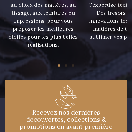
au choix des matières, au
l'expertise texti
233 - Noir
228 - Golf
tissage, aux teintures ou
Des trésors te
impressions, pour vous
innovations tech
224 - Bleu Roi
218 - Mandarine
proposer les meilleures
matières de tr
étoffes pour les plus belles
sublimer vos pro
réalisations.
248 - Bleu Aviateur
422 - Bleu
417 - Brun Foncé
373 - Gris Perle
338 - Sienne
423 - Cuivre
Recevez nos dernières
découvertes, collections &
promotions en avant première