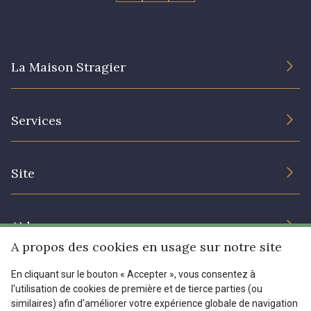
La Maison Stragier
L’entreprise
Services
Engagement durable et certificats
Conditions générales de vente
Nous contacter
Site
Paramétrage des cookies
Services aux professionnels
Magasins
Chéques cadeaux
Aide
Prix réduits
A propos des cookies en usage sur notre site
Magazine
Livraison : France, Belgique, International
En cliquant sur le bouton « Accepter », vous consentez à
Menu
l'utilisation de cookies de première et de tierce parties (ou
Retours & réclamations
similaires) afin d'améliorer votre expérience globale de navigation