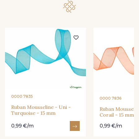
278 - Framboise
209 - Bourgogne
201 - Blanc
298 - Rose Poudré
299 - Foret
296 - Bleu Opale
279 - Navy
273 - Menthe
272 - Ivoire
265 - Rose Confetti
0000 7835
0000 7836
Ruban Mousseline - Uni -
Ruban Mousselin
Turquoise - 15 mm
262 - Ciel
324 - Rouge
Corail - 15 mm
0,99 €/m
0,99 €/m
320 - Marine
316 - Gris Clair