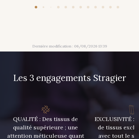
313 - Peche
309 - Lime
304 - Gold
210 - Fuchsia
Dernière modification : 06/08/2026 13:39
205 - Rose
203 - Rose Pastel
Les 3 engagements Stragier
217 - Jaune
364 - Soleil
359 - Olive
335 - Vieux Rose
QUALITÉ : Des tissus de
EXCLUSIVITÉ : U
247 - Café
240 - Gris Argent
qualité supérieure ; une
de tissus exclu
attention méticuleuse quant
avec tout le sa