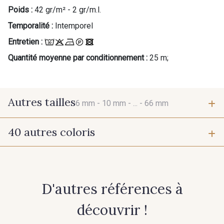
Poids :
42 gr/m² - 2 gr/m.l.
Temporalité :
Intemporel
Entretien :
Quantité moyenne par conditionnement :
25 m;
Autres tailles
6 mm -
10 mm -
... -
66 mm
40 autres coloris
6 mm
10 mm
384 - Turquoise
381 - Corail
15 mm
25 mm
D'autres références à
245 - Paille
416 - Bordeaux
66 mm
découvrir !