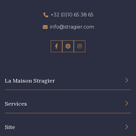
+32 (0)10 65 38 65
info@stragier.com
La Maison Stragier
L’entreprise
Services
Engagement durable et certificats
Conditions générales de vente
Nous contacter
Site
Paramétrage des cookies
Services aux professionnels