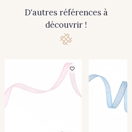
38 mm
66 mm
D'autres références à
381 - Corail
245 - Paille
découvrir !
416 - Bordeaux
209 - Bourgogne
201 - Blanc
298 - Rose Poudré
299 - Foret
296 - Bleu Opale
279 - Navy
273 - Menthe
272 - Ivoire
265 - Rose Confetti