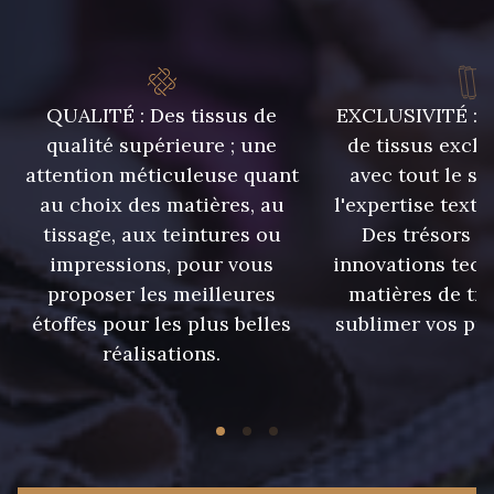
335 - Vieux Rose
247 - Café
QUALITÉ : Des tissus de
EXCLUSIVITÉ : U
qualité supérieure ; une
de tissus exclu
240 - Gris Argent
233 - Noir
attention méticuleuse quant
avec tout le sa
au choix des matières, au
l'expertise texti
228 - Golf
224 - Bleu Roi
tissage, aux teintures ou
Des trésors te
impressions, pour vous
innovations tech
proposer les meilleures
matières de tr
218 - Mandarine
248 - Bleu Aviateur
étoffes pour les plus belles
sublimer vos pro
réalisations.
417 - Brun Foncé
373 - Gris Perle