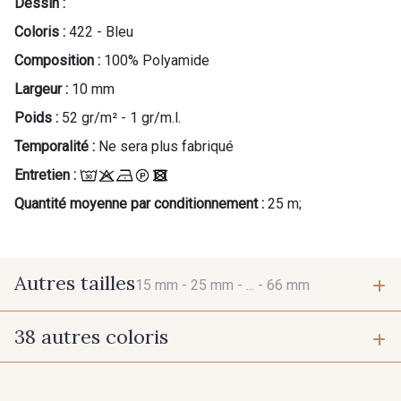
Dessin :
Coloris :
422 - Bleu
Composition :
100% Polyamide
Largeur :
10 mm
Poids :
52 gr/m² - 1 gr/m.l.
Temporalité :
Ne sera plus fabriqué
Entretien :
Quantité moyenne par conditionnement :
25 m;
Autres tailles
15 mm -
25 mm -
... -
66 mm
38 autres coloris
15 mm
25 mm
423 - Cuivre
384 - Turquoise