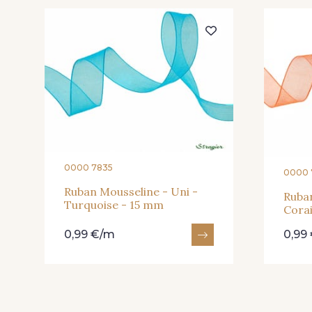
217 - Jaune
364 - Soleil
233 - Noir
228 - Golf
0000 7835
0000 
417 - Brun Foncé
373 - Gris Perle
Ruban Mousseline - Uni -
Ruban
Turquoise - 15 mm
Corai
0,99 €/m
0,99