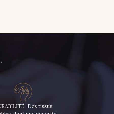
r
RABILITÉ : Des tissus
bles, dont une majorité