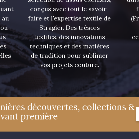
quant
conçus avec tout le savoir-
 au
faire et l'expertise textile de
(F
 ou
Stragier. Des trésors
us
textiles, des innovations
ce
res
techniques et des matières
lles
de tradition pour sublimer
vos projets couture.
nières découvertes, collections &
avant première