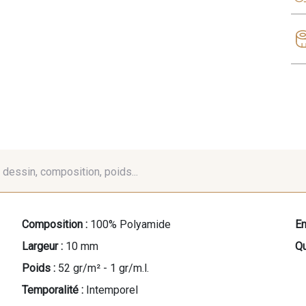
é, dessin, composition, poids...
Composition :
100% Polyamide
En
Largeur :
10 mm
Qu
Poids :
52 gr/m² - 1 gr/m.l.
Temporalité :
Intemporel