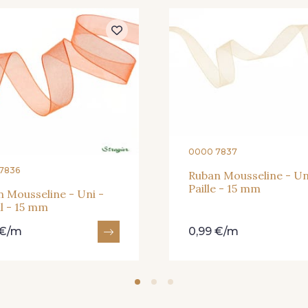
359 - Olive
335 - Vieux Rose
247 -
224 - Bleu Roi
218 - Mandarine
248 - Ble
0000 7837
7836
Ruban Mousseline - Un
Paille - 15 mm
 Mousseline - Uni -
l - 15 mm
 €/m
0,99 €/m