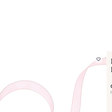
- FAQ
Contact
L'entreprise Stragier
Accès aux professi
P