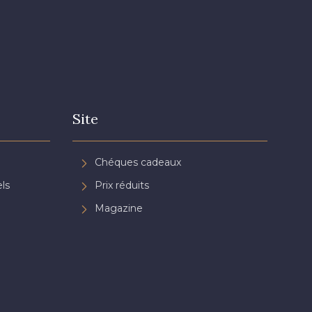
Site
Chéques cadeaux
ls
Prix réduits
Magazine