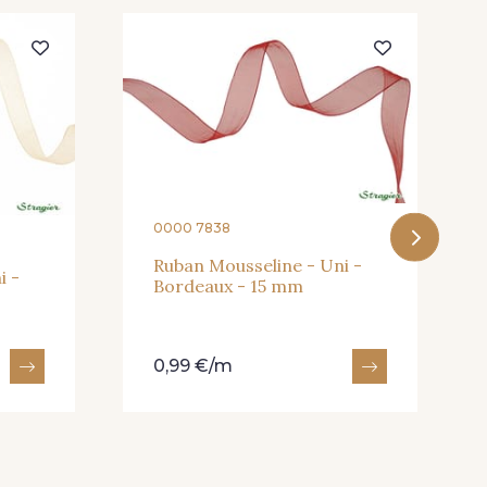
203 - Rose Pastel
 Café
240 - Gris Argent
422 - Bleu
u Aviateur
0000 7838
Ruban Mousseline - Uni -
i -
Bordeaux - 15 mm
0,99 €/m