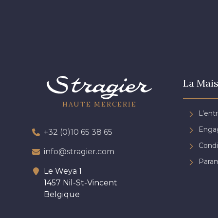
La Mais
HAUTE MERCERIE
L’ent
Engag
+32 (0)10 65 38 65
Condi
info@stragier.com
Param
Le Weya 1
1457 Nil-St-Vincent
Belgique