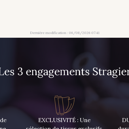
Dernière modification : 06/08/2026 07:41
Les 3 engagements Stragie
 de
EXCLUSIVITÉ : Une
DU
une
sélection de tissus exclusifs,
dura