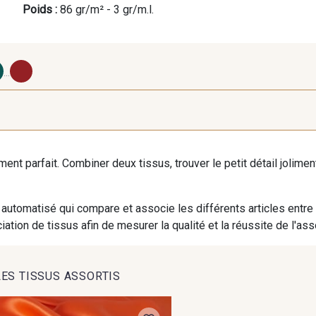
Poids :
86 gr/m² - 3 gr/m.l.
...
821 - Jaune fluo-2
860 - Lime-2
770 - 
iment parfait. Combiner deux tissus, trouver le petit détail jolim
630 - Silver-2
260 - Praline-2
250 -
automatisé qui compare et associe les différents articles entre
ation de tissus afin de mesurer la qualité et la réussite de l'as
LES TISSUS ASSORTIS