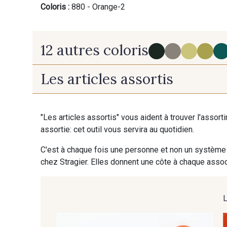
Coloris :
880 - Orange-2
12 autres coloris
Les articles assortis
280 - Black-2
230 - Cobble-2
"Les articles assortis" vous aident à trouver l'assort
370 - Peony-2
Nat - Natural-2
assortie: cet outil vous servira au quotidien.
C'est à chaque fois une personne et non un système 
chez Stragier. Elles donnent une côte à chaque associ