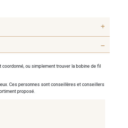
Green-2
460 - Deep pink-2
ent coordonné, ou simplement trouver la bobine de fil
 Nut-2
270 - Aubergine-2
 eux. Ces personnes sont conseillères et conseillers
sortiment proposé.