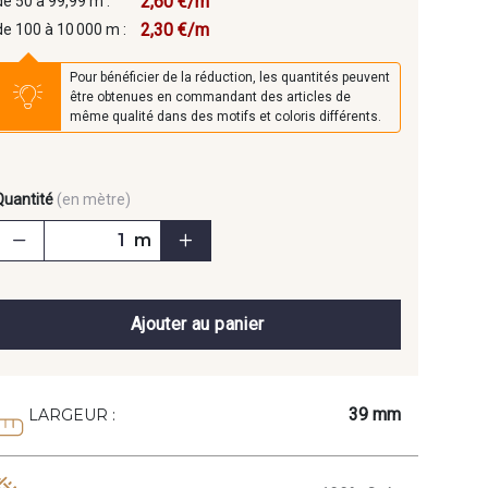
2,60 €/m
de 50 à 99,99 m :
2,30 €/m
de 100 à 10 000 m :
Pour bénéficier de la réduction, les quantités peuvent
être obtenues en commandant des articles de
même qualité dans des motifs et coloris différents.
Quantité
(en mètre)
m
Ajouter au panier
39 mm
LARGEUR :