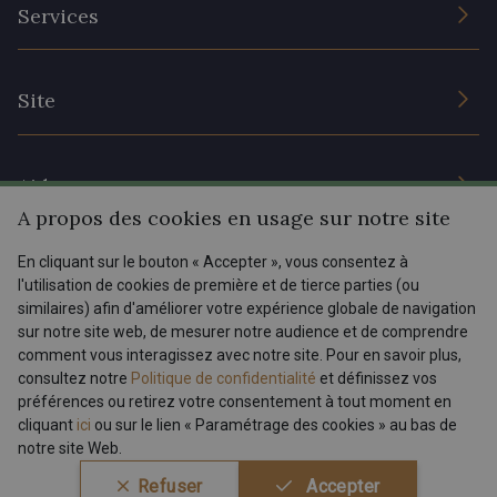
L’entreprise
Services
Engagement durable et certificats
Conditions générales de vente
Nous contacter
Site
Paramétrage des cookies
Services aux professionnels
Magasins
Chéques cadeaux
Aide
Prix réduits
A propos des cookies en usage sur notre site
Magazine
Livraison : France, Belgique, International
En cliquant sur le bouton « Accepter », vous consentez à
Menu
l'utilisation de cookies de première et de tierce parties (ou
Retours & réclamations
similaires) afin d'améliorer votre expérience globale de navigation
sur notre site web, de mesurer notre audience et de comprendre
FAQ - Questions fréquentes
Tous nos tissus
comment vous interagissez avec notre site. Pour en savoir plus,
FR
EN
Modes de paiements
Magazine
consultez notre
Politique de confidentialité
et définissez vos
préférences ou retirez votre consentement à tout moment en
cliquant
ici
ou sur le lien « Paramétrage des cookies » au bas de
notre site Web.
Conditions générales de vente
Politique de confidentialité
Refuser
Accepter