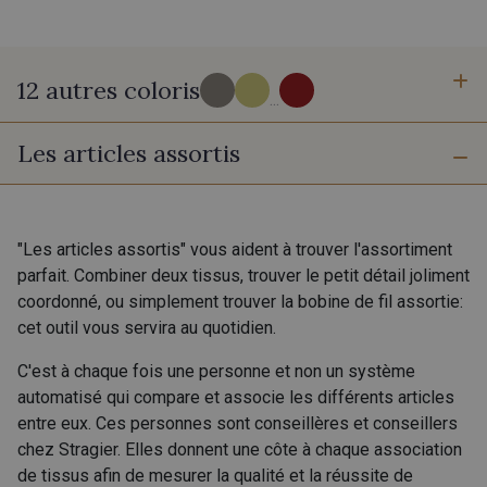
12 autres coloris
...
Les articles assortis
230 - Cobble-2
821 - Jaune fluo-2
860 - Lime-2
770 - Green-2
"Les articles assortis" vous aident à trouver l'assortiment
parfait. Combiner deux tissus, trouver le petit détail joliment
coordonné, ou simplement trouver la bobine de fil assortie:
460 - Deep pink-2
370 - Peony-2
cet outil vous servira au quotidien.
C'est à chaque fois une personne et non un système
880 - Orange-2
Nat - Natural-2
automatisé qui compare et associe les différents articles
entre eux. Ces personnes sont conseillères et conseillers
chez Stragier. Elles donnent une côte à chaque association
630 - Silver-2
260 - Praline-2
de tissus afin de mesurer la qualité et la réussite de