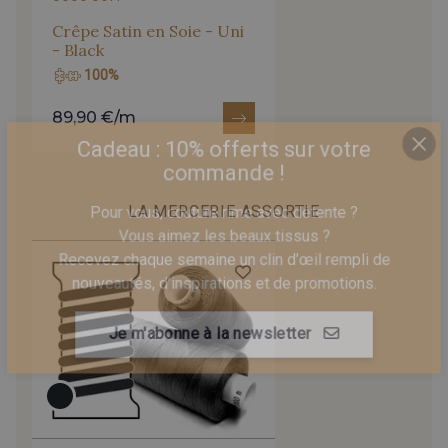
Crêpe Satin en Soie - Uni
- Black
100%
89,90 €/m
Cadeau : 10% offerts sur votre
commande !
LA MERCERIE ASSORTIE
Pour vous, couture rime avec détente ?
Vous aimez les beaux tissus ?
Recevez chaque semaine un clin d’œil rempli de
nouveautés, d’inspirations et de promotions.
Je m'abonne à la newsletter