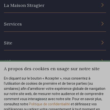
La Maison Stragier
L’entreprise
Services
Engagement durable et certificats
Conditions générales de vente
Nous contacter
Site
Paramétrage des cookies
Services aux professionnels
Magasins
Chéques cadeaux
Aide
Prix réduits
A propos des cookies en usage sur notre site
Magazine
Livraison : France, Belgique, International
En cliquant sur le bouton « Accepter », vous consentez à
Menu
l'utilisation de cookies de première et de tierce parties (ou
Retours & réclamations
similaires) afin d'améliorer votre expérience globale de navigation
sur notre site web, de mesurer notre audience et de comprendre
FAQ - Questions fréquentes
Tous nos tissus
comment vous interagissez avec notre site. Pour en savoir plus,
FR
EN
Modes de paiements
Magazine
consultez notre
Politique de confidentialité
et définissez vos
préférences ou retirez votre consentement à tout moment en