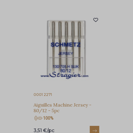
Pour vous, couture rime avec détente ?
4 - Rose blush
5 - Menthe claire
Vous aimez les beaux tissus ?
Recevez chaque semaine un clin d’œil rempli de
nouveautés, d’inspirations et de promotions.
6 - Kaki
7 - Jaune Moutarde
Je m'abonne à la newsletter
8 - Corail-Orange
9 - Rose corail
10 - Rouge
11 - Bleu Roi
12 - Bleu nuage
13 - Graphite
0001 2271
Aiguilles Machine Jersey -
80/12 - 5pc
14 - Marine
15 - Noir
100%
3,51 €/pc