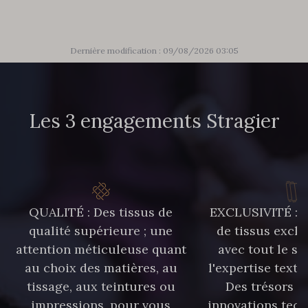
Dernière modification : 09/08/2026 03:05
Les 3 engagements Stragier
QUALITÉ : Des tissus de
EXCLUSIVITÉ : U
qualité supérieure ; une
de tissus exclu
attention méticuleuse quant
avec tout le sa
au choix des matières, au
l'expertise texti
tissage, aux teintures ou
Des trésors te
impressions, pour vous
innovations tech