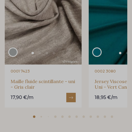
0001 7423
0002 3080
Maille fluide scintillante - uni
Jersey Viscose S
- Gris clair
Uni - Vert Cana
17,90 €/m
18,95 €/m