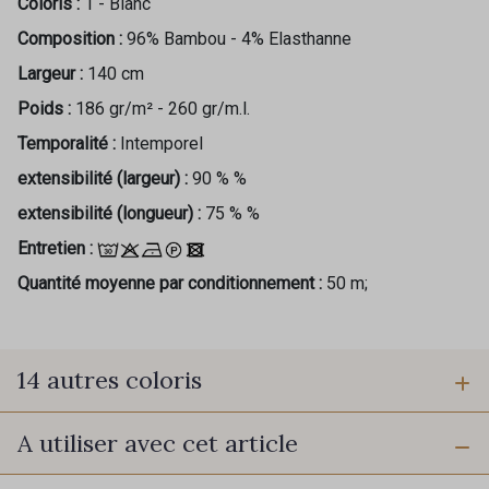
Coloris :
1 - Blanc
Composition :
96% Bambou - 4% Elasthanne
Largeur :
140 cm
Poids :
186 gr/m² - 260 gr/m.l.
Temporalité :
Intemporel
extensibilité (largeur) :
90 % %
extensibilité (longueur) :
75 % %
Entretien :
Quantité moyenne par conditionnement :
50 m;
14 autres coloris
A utiliser avec cet article
Cadeau : 10% offerts sur votre
2 - Ivoire
3 - Beige Galet
commande !