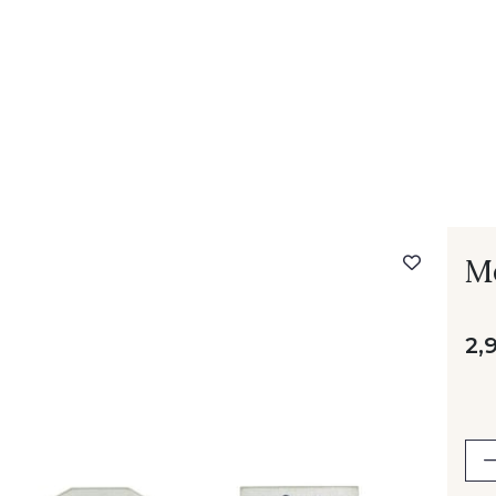
- FAQ
Contact
L'entreprise Stragier
Accès aux professi
M
2,