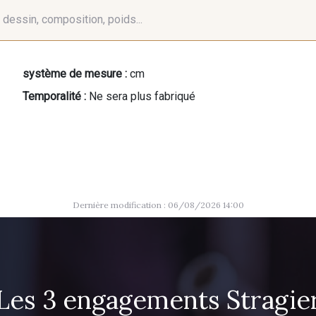
é, dessin, composition, poids...
système de mesure :
cm
Temporalité :
Ne sera plus fabriqué
Dernière modification : 06/08/2026 14:00
Les 3 engagements Stragie