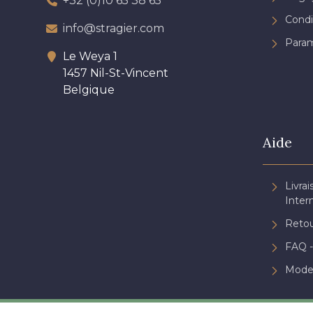
+32 (0)10 65 38 65
Condi
info@stragier.com
Param
Le Weya 1
1457 Nil-St-Vincent
Belgique
Aide
Livrai
Inter
Retou
FAQ -
Mode