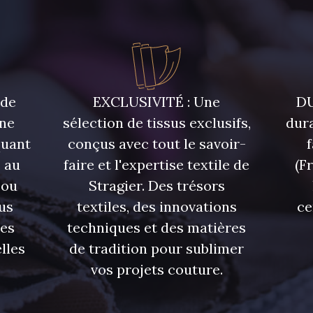
 de
EXCLUSIVITÉ : Une
DU
une
sélection de tissus exclusifs,
dura
quant
conçus avec tout le savoir-
 au
faire et l'expertise textile de
(F
 ou
Stragier. Des trésors
us
textiles, des innovations
ce
res
techniques et des matières
lles
de tradition pour sublimer
vos projets couture.