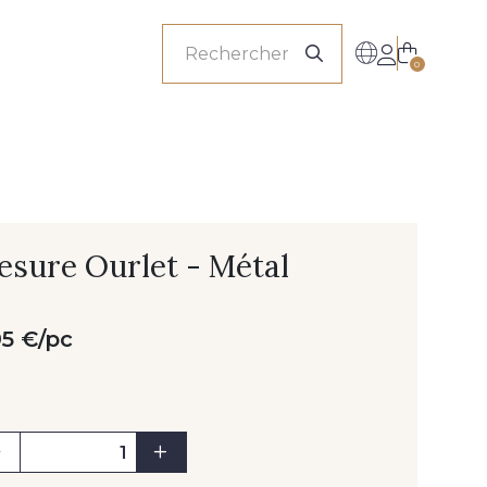
onnels
0
esure Ourlet - Métal
95 €/pc