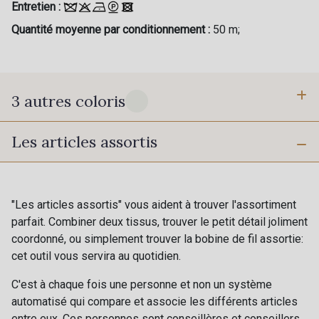
Entretien :
Quantité moyenne par conditionnement :
50 m;
3 autres coloris
Les articles assortis
915 - Ivoire
999 - Noir
299 - Peau
"Les articles assortis" vous aident à trouver l'assortiment
parfait. Combiner deux tissus, trouver le petit détail joliment
Cadeau : 10% offerts sur votre
coordonné, ou simplement trouver la bobine de fil assortie:
commande !
cet outil vous servira au quotidien.
Pour vous, couture rime avec détente ?
C'est à chaque fois une personne et non un système
Vous aimez les beaux tissus ?
automatisé qui compare et associe les différents articles
Recevez chaque semaine un clin d’œil rempli de
entre eux. Ces personnes sont conseillères et conseillers