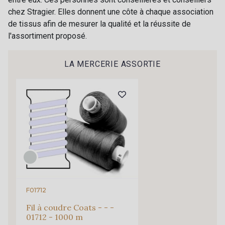
nouveautés, d’inspirations et de promotions.
chez Stragier. Elles donnent une côte à chaque association
de tissus afin de mesurer la qualité et la réussite de
Je m'abonne à la newsletter
l'assortiment proposé.
LA MERCERIE ASSORTIE
F01712
Fil à coudre Coats - - -
01712 - 1000 m