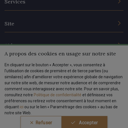
Services
Engagement durable et certificats
Conditions générales de vente
Nous contacter
Site
Paramétrage des cookies
Services aux professionnels
Magasins
Chéques cadeaux
Aide
Prix réduits
A propos des cookies en usage sur notre site
Magazine
Livraison : France, Belgique, International
En cliquant sur le bouton « Accepter », vous consentez à
Menu
l'utilisation de cookies de première et de tierce parties (ou
Retours & réclamations
similaires) afin d'améliorer votre expérience globale de navigation
sur notre site web, de mesurer notre audience et de comprendre
FAQ - Questions fréquentes
Tous nos tissus
comment vous interagissez avec notre site. Pour en savoir plus,
FR
EN
Modes de paiements
Magazine
consultez notre
Politique de confidentialité
et définissez vos
préférences ou retirez votre consentement à tout moment en
cliquant
ici
ou sur le lien « Paramétrage des cookies » au bas de
notre site Web.
Conditions générales de vente
Politique de confidentialité
Refuser
Accepter
Paramétrage des cookies
A & C Stragier s.r.l.
BE 0772 618 163