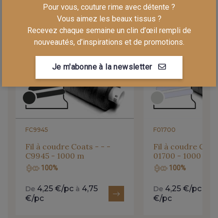
Pour vous, couture rime avec détente ?
LA MERCERIE ASSORTIE
Vous aimez les beaux tissus ?
Recevez chaque semaine un clin d’œil rempli de
nouveautés, d’inspirations et de promotions.
Je m'abonne à la newsletter
FC9945
F01700
Fil à coudre Coats - - -
Fil à coudre Coats
C9945 - 1000 m
01700 - 1000 m
100%
100%
4,25 €/pc
4,75
4,25 €/pc
4,
De
à
De
à
€/pc
€/pc