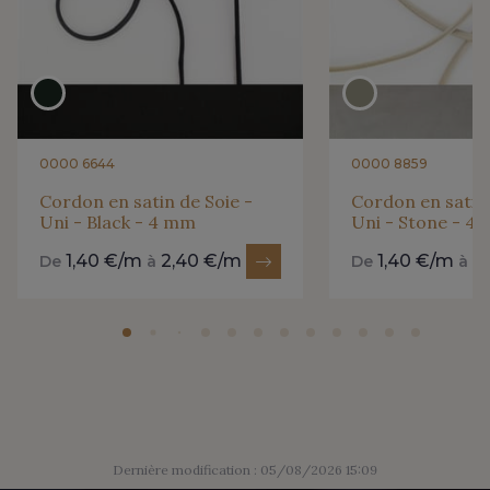
0000 6644
0000 8859
Cordon en satin de Soie -
Cordon en satin 
Uni - Black - 4 mm
Uni - Stone - 4
1,40 €/m
2,40 €/m
1,40 €/m
2
De
à
De
à
Dernière modification : 05/08/2026 15:09