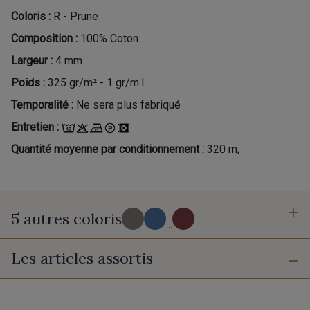
Coloris :
R - Prune
Composition :
100% Coton
Largeur :
4 mm
Poids :
325 gr/m² - 1 gr/m.l.
Temporalité :
Ne sera plus fabriqué
Entretien :
Quantité moyenne par conditionnement :
320 m;
5 autres coloris
...
Les articles assortis
PROMO
T - Chocolat
G - Pervenche