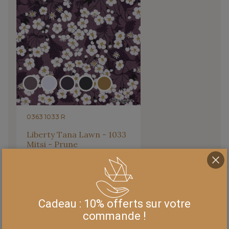
0363 1033 R
Liberty Tana Lawn - 1033
Mitsi - Prune
100%
34,90 €/m
36,90
De
à
€/m
Cadeau : 10% offerts sur votre
commande !