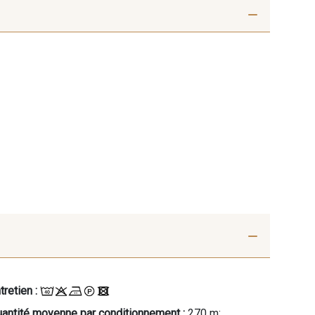
tretien :
antité moyenne par conditionnement :
270 m;