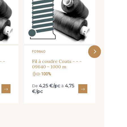
Fil à co
03912 -
F09640
- -
Fil à coudre Coats - - -
09640 - 1000 m
100%
100
4,25 €/pc
4,75
4,25
De
à
De
€/pc
€/pc