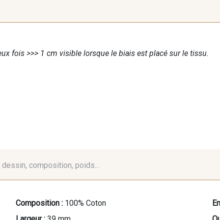
ux fois >>> 1 cm visible lorsque le biais est placé sur le tissu.
é, dessin, composition, poids...
Composition :
100% Coton
En
Largeur :
39 mm
Qu