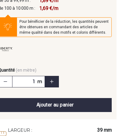
1,89 €/m
de 50 à 99,99 m :
1,69 €/m
de 100 à 10 000 m :
Pour bénéficier de la réduction, les quantités peuvent
être obtenues en commandant des articles de
même qualité dans des motifs et coloris différents.
Quantité
(en mètre)
m
Ajouter au panier
39 mm
LARGEUR :