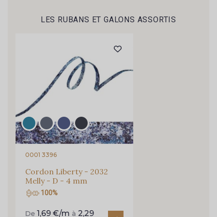
Je m'abonne à la newsletter
LES RUBANS ET GALONS ASSORTIS
0001 3396
Cordon Liberty - 2032
Melly - D - 4 mm
100%
1,69 €/m
2,29
De
à