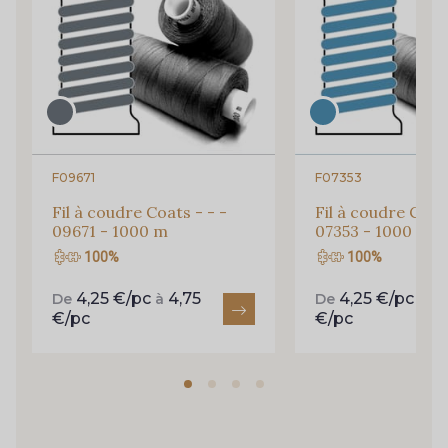
F09671
F07353
Fil à coudre Coats - - -
Fil à coudre Coats
09671 - 1000 m
07353 - 1000 m
100%
100%
Cadeau : 10% offerts sur votre
4,25 €/pc
4,75
4,25 €/pc
4,
De
à
De
à
commande !
€/pc
€/pc
Pour vous, couture rime avec détente ?
Vous aimez les beaux tissus ?
Recevez chaque semaine un clin d’œil rempli de
nouveautés, d’inspirations et de promotions.