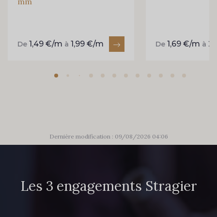
mm
1,49 €/m
1,99 €/m
1,69 €/m
2
De
à
De
à
Dernière modification : 09/08/2026 04:06
Les 3 engagements Stragier