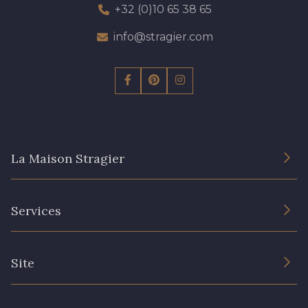
+32 (0)10 65 38 65
info@stragier.com
La Maison Stragier
L’entreprise
Services
Engagement durable et certificats
Conditions générales de vente
Nous contacter
Site
Paramétrage des cookies
Services aux professionnels
Magasins
Chéques cadeaux