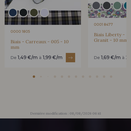
0001 8477
0000 1805
Biais Liberty - 2
Granit - 10 mm
Biais - Carreaux - 005 - 10
mm
1,49 €/m
1,99 €/m
1,69 €/m
2
De
à
De
à
Dernière modification : 08/08/2026 06:41