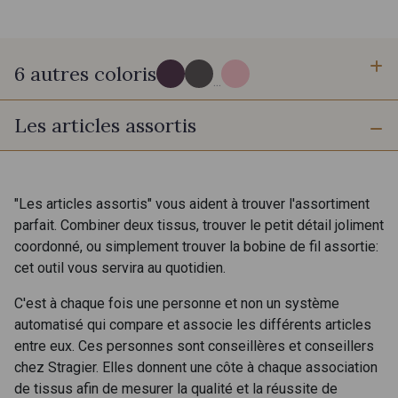
6 autres coloris
...
Les articles assortis
H - H
M - M
G - G
D - D
"Les articles assortis" vous aident à trouver l'assortiment
parfait. Combiner deux tissus, trouver le petit détail joliment
coordonné, ou simplement trouver la bobine de fil assortie:
K - K
L - L
cet outil vous servira au quotidien.
C'est à chaque fois une personne et non un système
automatisé qui compare et associe les différents articles
entre eux. Ces personnes sont conseillères et conseillers
chez Stragier. Elles donnent une côte à chaque association
de tissus afin de mesurer la qualité et la réussite de