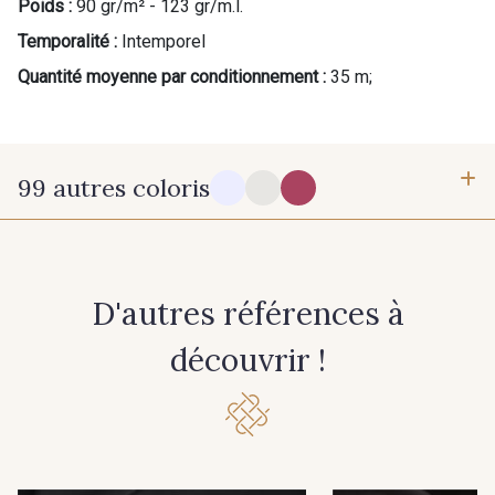
Poids :
90 gr/m² - 123 gr/m.l.
Temporalité :
Intemporel
Quantité moyenne par conditionnement :
35 m;
99 autres coloris
14-0003 - Blanc doux Stragier
18-0005 - Ivoire clair Stragier
D'autres références à
0142 - Hot pink
0047 - Burgundy
découvrir !
0048 - Burnt Orange
0056 - Candy
0058 - Capri
0060 - Cascade