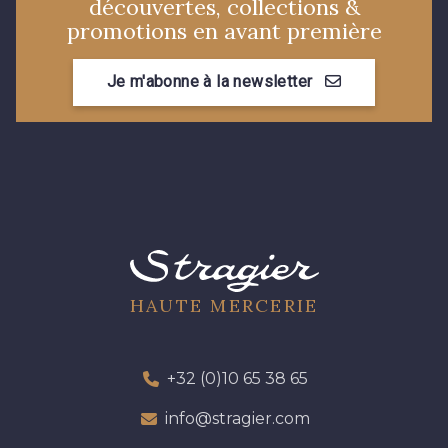
découvertes, collections &
promotions en avant première
0209 - Paprika
0211 - Peach
Je m'abonne à la newsletter
0212 - Peacock
0215 - Pebble
0219 - Petal
0224 - Pistachio
0228 - Prune
0229 - Pumpkin
HAUTE MERCERIE
0233 - Putty
0241 - Rivera
0245 - Royal
0246 - Ruby
+32 (0)10 65 38 65
info@stragier.com
0252 - Salmon
0254 - Sangria