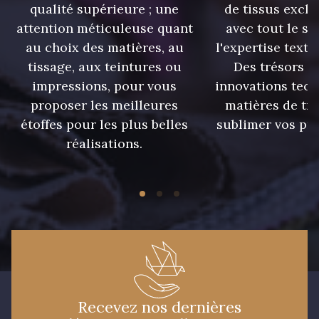
qualité supérieure ; une
de tissus exclu
attention méticuleuse quant
avec tout le sa
0166 - LiLy
0167 - Lime
au choix des matières, au
l'expertise texti
tissage, aux teintures ou
Des trésors te
impressions, pour vous
innovations tech
0168 - Lincoln
0169 - Lipstick
proposer les meilleures
matières de tr
étoffes pour les plus belles
sublimer vos pro
réalisations.
0171 - Lupin
0174 - Marigold
0180 - Military
0181 - Mink
0183 - Mirage
0186 - Moonlight
0204 - Orchid
0207 - Pacific
Recevez nos dernières