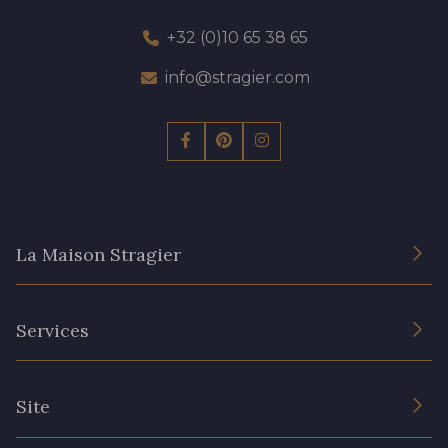
+32 (0)10 65 38 65
info@stragier.com
La Maison Stragier
L’entreprise
Services
Engagement durable et certificats
Conditions générales de vente
Nous contacter
Site
Paramétrage des cookies
Services aux professionnels