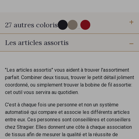
27 autres coloris
...
Les articles assortis
42 - Caban
45 - Cobble
48 - Gris Rose
47 - Faune
"Les articles assortis" vous aident à trouver l'assortiment
parfait. Combiner deux tissus, trouver le petit détail joliment
coordonné, ou simplement trouver la bobine de fil assortie:
44 - Chocolat
46 - Esquisto
cet outil vous servira au quotidien.
C'est à chaque fois une personne et non un système
52 - Salsa
204 - Jaune Citron
automatisé qui compare et associe les différents articles
entre eux. Ces personnes sont conseillères et conseillers
chez Stragier. Elles donnent une côte à chaque association
40 - Anis
55 - Vert Canard
de tissus afin de mesurer la qualité et la réussite de