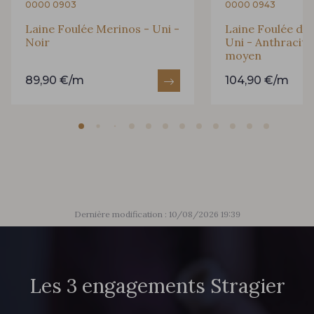
0000 0903
0000 0943
Laine Foulée Merinos - Uni -
Laine Foulée dou
Noir
Uni - Anthracite 
moyen
89,90 €/m
104,90 €/m
Dernière modification : 10/08/2026 19:39
Les 3 engagements Stragier