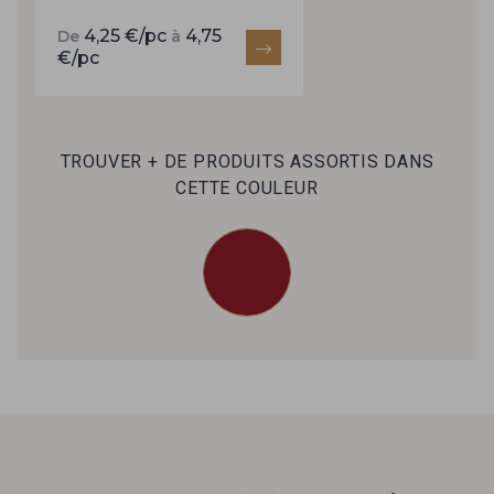
65 - Marine
66 - Moon Shadow
4,25 €/pc
4,75
De
à
€/pc
60 - Noir
201 - Havane
18 - Ivoire clair
TROUVER + DE PRODUITS ASSORTIS DANS
CETTE COULEUR